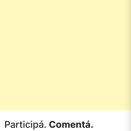
Participá.
Comentá.