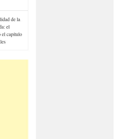
lidad de la
a: el
ó el capítulo
ales