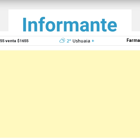
2°
Ushuaia
+
Farma
5 venta $1655