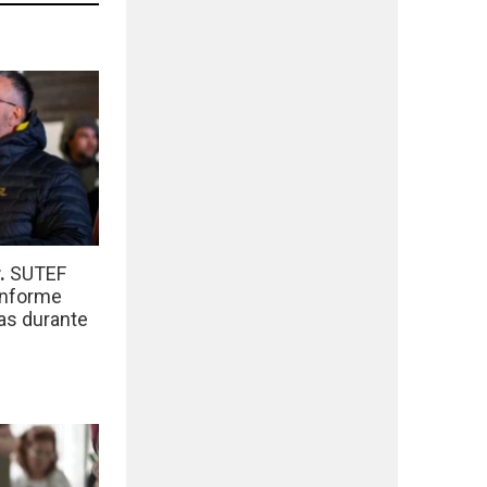
r.
SUTEF
informe
das durante