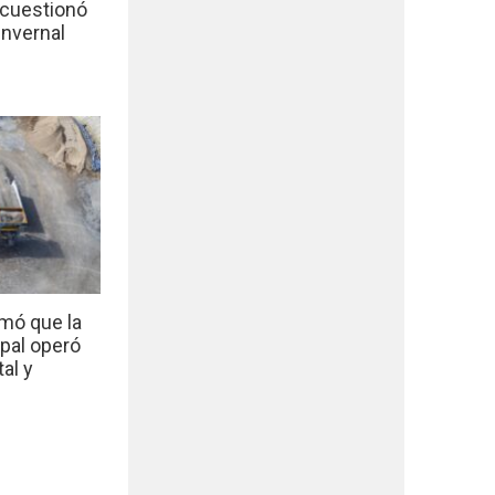
 cuestionó
invernal
mó que la
ipal operó
al y