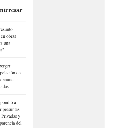
nteresar
presunto
 en obras
es una
ca"
berger
rpelación de
s denuncias
vadas
spondió a
r presuntas
 Privadas y
sparencia del