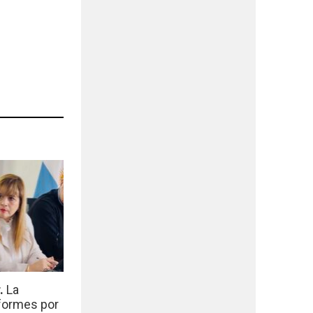
r.
La
nformes por