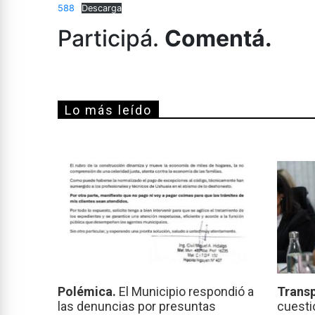
588
Descarga
Participá.
Comentá.
Lo más leído
Polémica.
El Municipio respondió a
Transp
las denuncias por presuntas
cuesti