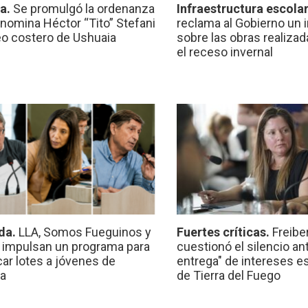
ca.
Se promulgó la ordenanza
Infraestructura escola
nomina Héctor “Tito” Stefani
reclama al Gobierno un 
eo costero de Ushuaia
sobre las obras realiza
el receso invernal
da.
LLA, Somos Fueguinos y
Fuertes críticas.
Freibe
 impulsan un programa para
cuestionó el silencio ant
car lotes a jóvenes de
entrega" de intereses e
a
de Tierra del Fuego