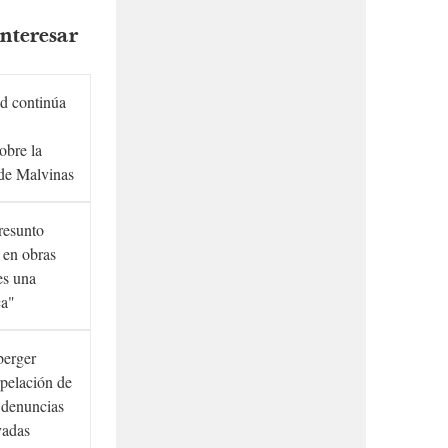
nteresar
d continúa
obre la
de Malvinas
presunto
 en obras
es una
ca"
berger
rpelación de
s denuncias
vadas