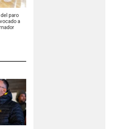
del paro
nvocado a
rnador