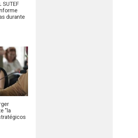
r.
SUTEF
informe
das durante
rger
e "la
stratégicos