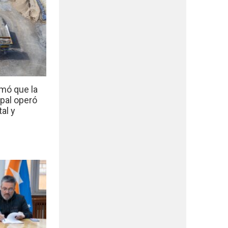
mó que la
ipal operó
al y