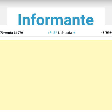
3°
Ushuaia
+
Farmac
0 venta $1770