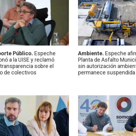
orte Público.
Espeche
Ambiente.
Espeche afir
onó a la UISE y reclamó
Planta de Asfalto Munic
transparencia sobre el
sin autorización ambient
io de colectivos
permanece suspendida