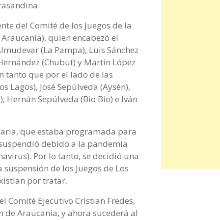
rasandina.
nte del Comité de los Juegos de la
 Araucanía), quien encabezó el
Almudevar (La Pampa), Luis Sánchez
 Hernández (Chubut) y Martín López
En tanto que por el lado de las
Los Lagos), José Sepúlveda (Aysén),
), Hernán Sepúlveda (Bio Bio) e Iván
naria, que estaba programada para
e suspendió debido a la pandemia
virus). Por lo tanto, se decidió una
a suspensión de los Juegos de Los
istían por tratar.
el Comité Ejecutivo Cristian Fredes,
n de Araucanía, y ahora sucederá al