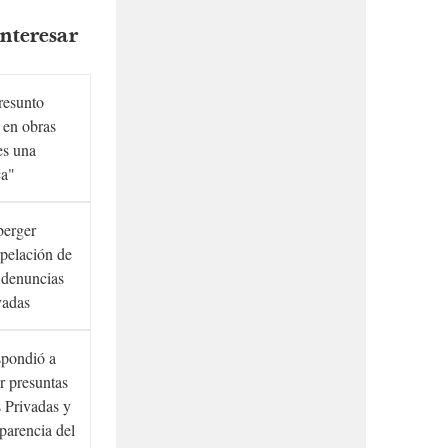
nteresar
presunto
 en obras
es una
ca"
berger
rpelación de
s denuncias
vadas
spondió a
r presuntas
 Privadas y
sparencia del