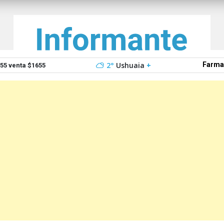
2°
Ushuaia
+
Farma
5 venta $1655