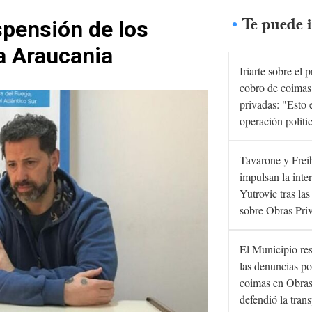
Te puede i
spensión de los
a Araucania
Iriarte sobre el 
cobro de coimas
privadas: "Esto 
operación políti
Tavarone y Frei
impulsan la inte
Yutrovic tras la
sobre Obras Pri
El Municipio re
las denuncias po
coimas en Obras
defendió la tran