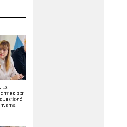
r.
La
nformes por
 cuestionó
invernal