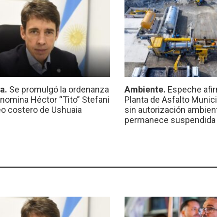
ca.
Se promulgó la ordenanza
Ambiente.
Espeche afir
nomina Héctor “Tito” Stefani
Planta de Asfalto Munic
eo costero de Ushuaia
sin autorización ambient
permanece suspendida