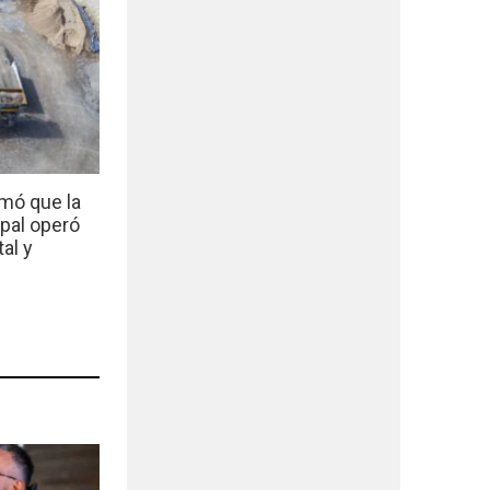
mó que la
ipal operó
al y