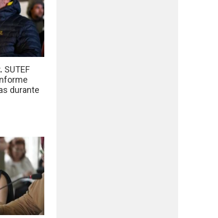
r.
SUTEF
informe
das durante