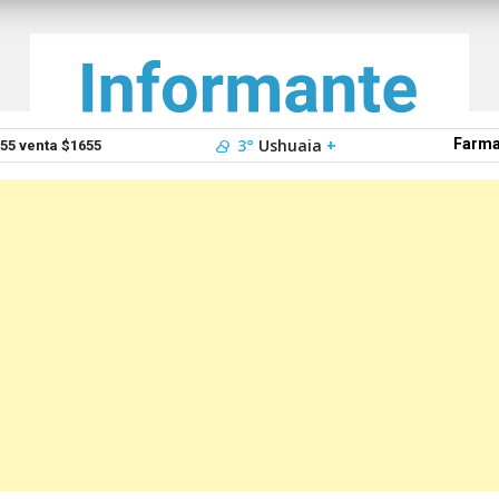
3°
Ushuaia
+
Farma
5 venta $1655