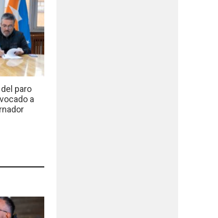
del paro
nvocado a
rnador