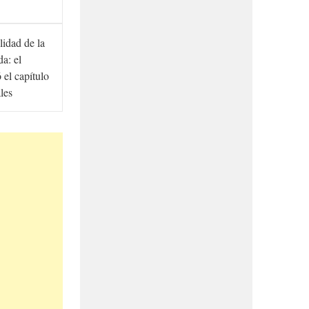
lidad de la
a: el
ó el capítulo
ales