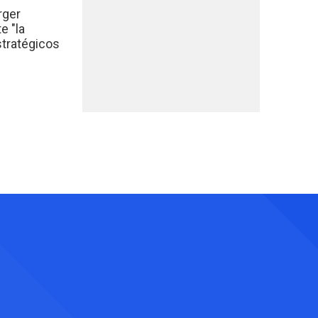
rger
e "la
stratégicos