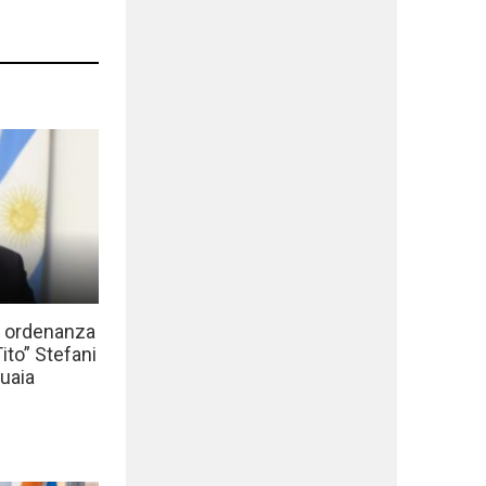
a ordenanza
to” Stefani
uaia