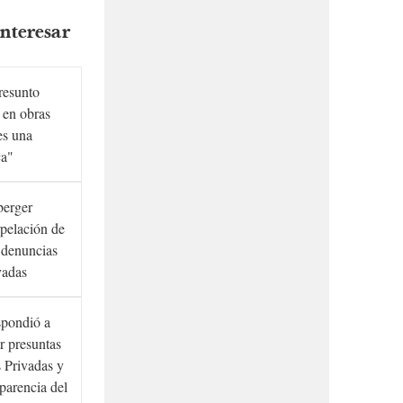
nteresar
presunto
 en obras
es una
ca"
berger
rpelación de
s denuncias
vadas
spondió a
r presuntas
 Privadas y
sparencia del