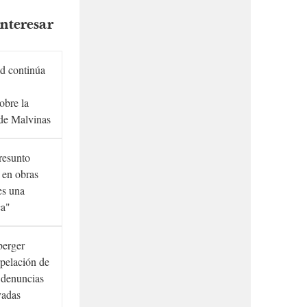
nteresar
d continúa
obre la
de Malvinas
presunto
 en obras
es una
ca"
berger
rpelación de
s denuncias
vadas