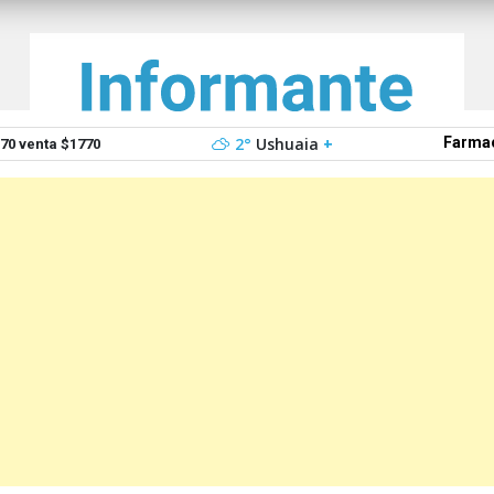
2°
Ushuaia
+
Farmac
0 venta $1770