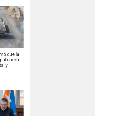
mó que la
ipal operó
al y