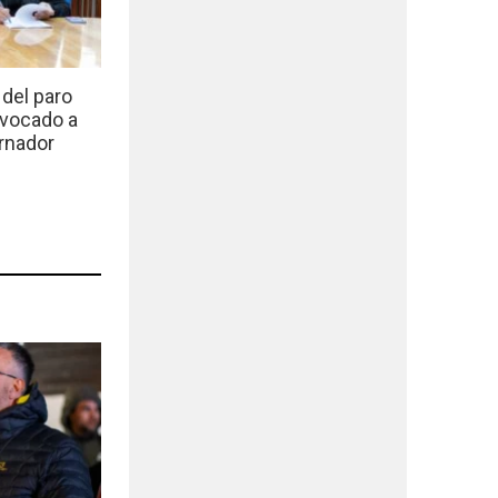
del paro
nvocado a
rnador