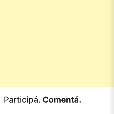
Participá.
Comentá.