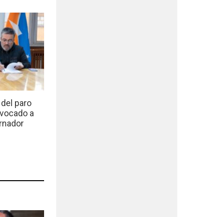
del paro
nvocado a
rnador