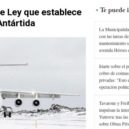
Te puede i
de Ley que establece
Antártida
La Municipalida
con las tareas de
mantenimiento s
avenida Héroes 
Iriarte sobre el 
cobro de coimas
privadas: "Esto 
operación políti
Tavarone y Frei
impulsan la inte
Yutrovic tras la
sobre Obras Pri