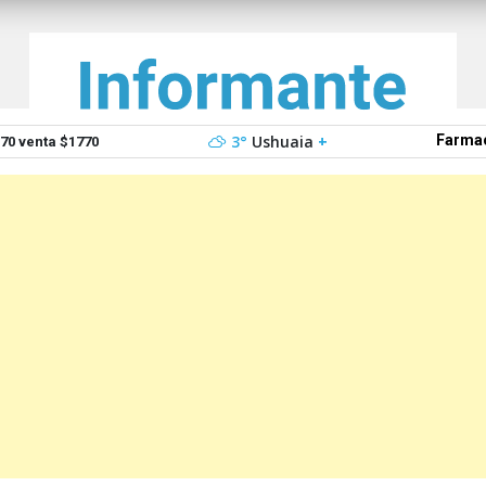
3°
Ushuaia
+
Farmac
0 venta $1770