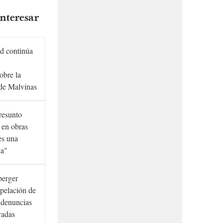
nteresar
d continúa
obre la
de Malvinas
presunto
 en obras
es una
ca"
berger
rpelación de
s denuncias
vadas