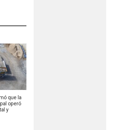
mó que la
ipal operó
al y