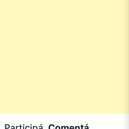
Participá.
Comentá.