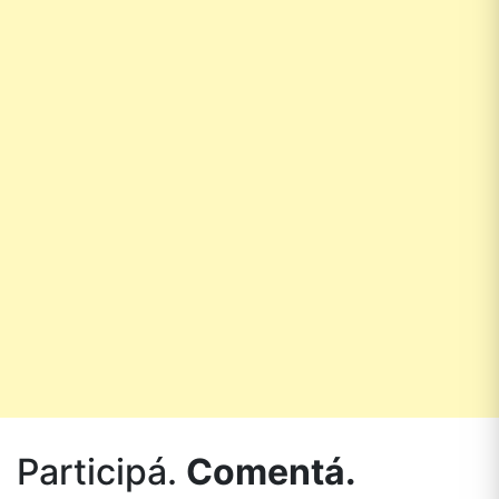
Participá.
Comentá.