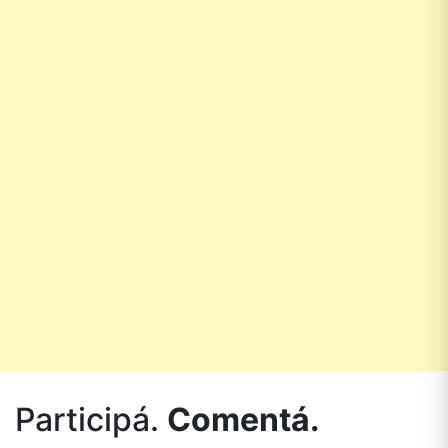
Participá.
Comentá.