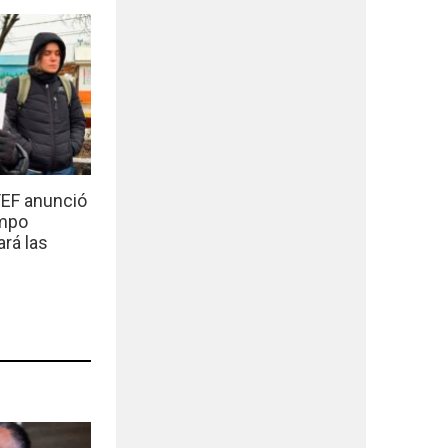
EF anunció
empo
ará las