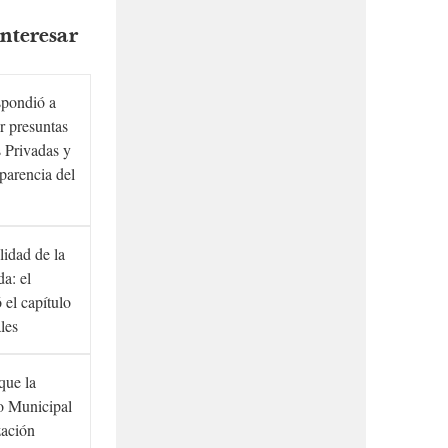
nteresar
spondió a
r presuntas
 Privadas y
sparencia del
lidad de la
a: el
ó el capítulo
ales
que la
to Municipal
zación