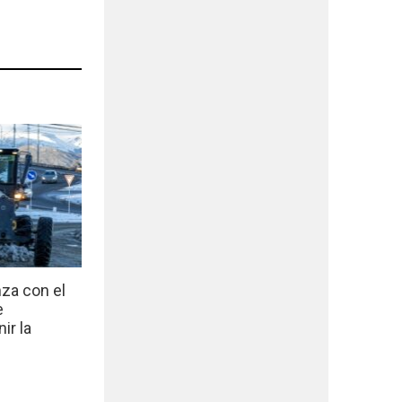
nza con el
e
ir la