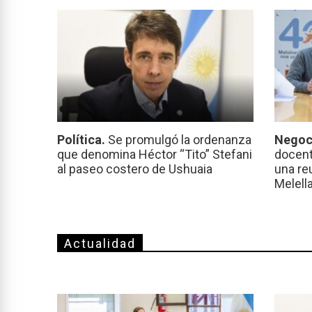
Política.
Se promulgó la ordenanza
Negoc
que denomina Héctor “Tito” Stefani
docent
al paseo costero de Ushuaia
una re
Melell
Actualidad