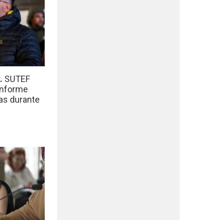
r.
SUTEF
informe
das durante