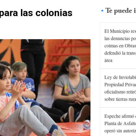
Te puede i
para las colonias
El Municipio re
las denuncias po
coimas en Obras
defendió la tran
área
Ley de Inviolabi
Propiedad Privad
oficialismo retir
sobre tierras rur
Espeche afirmó 
Planta de Asfal
operó sin autori