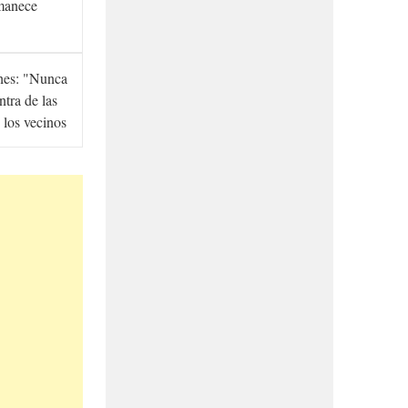
manece
hes: "Nunca
ntra de las
 los vecinos