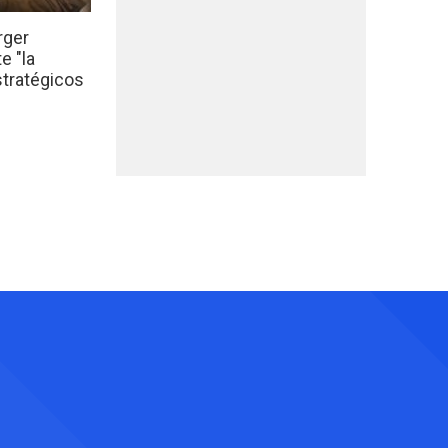
rger
e "la
stratégicos