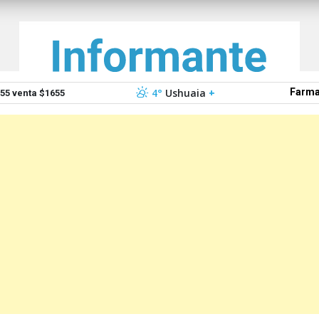
4°
Ushuaia
+
Farma
5 venta $1655