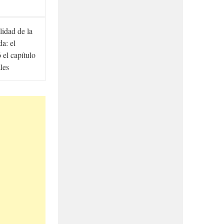
lidad de la
a: el
ó el capítulo
ales