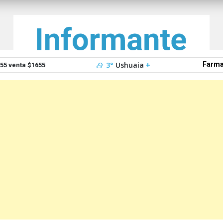
3°
Ushuaia
+
Farma
5 venta $1655