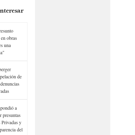
nteresar
presunto
 en obras
es una
ca"
berger
rpelación de
s denuncias
vadas
spondió a
r presuntas
 Privadas y
sparencia del