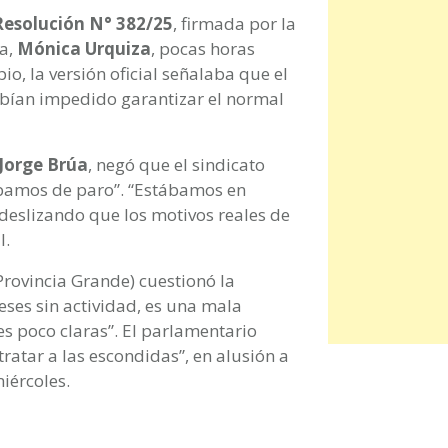
Resolución N° 382/25
, firmada por la
ra,
Mónica Urquiza
, pocas horas
pio, la versión oficial señalaba que el
abían impedido garantizar el normal
Jorge Brúa
, negó que el sindicato
ábamos de paro”. “Estábamos en
 deslizando que los motivos reales de
l.
Provincia Grande) cuestionó la
eses sin actividad, es una mala
s poco claras”. El parlamentario
ratar a las escondidas”, en alusión a
iércoles.