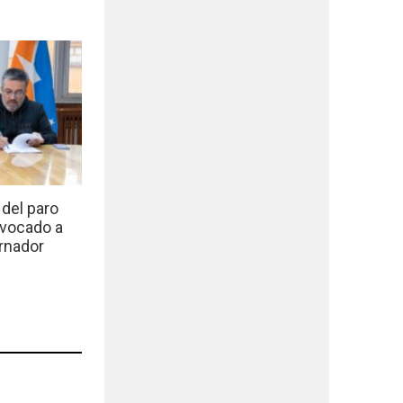
del paro
nvocado a
rnador