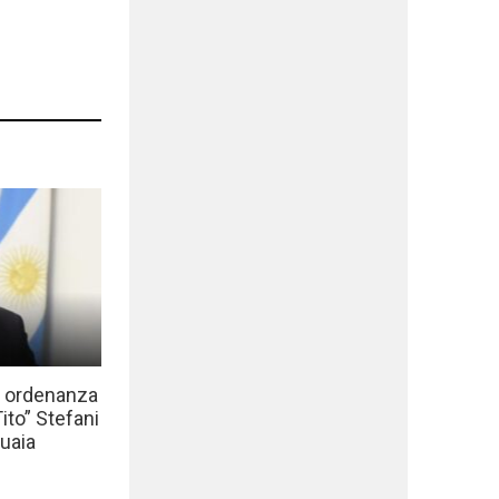
a ordenanza
to” Stefani
uaia