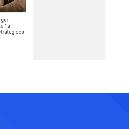
rger
e "la
stratégicos