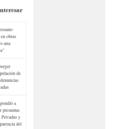
nteresar
presunto
 en obras
es una
ca"
berger
rpelación de
s denuncias
vadas
spondió a
r presuntas
 Privadas y
sparencia del