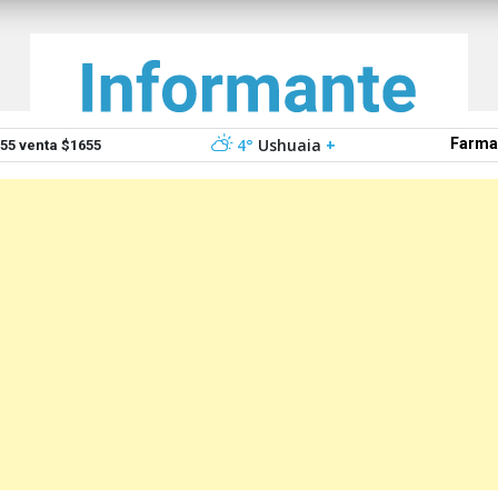
4°
Ushuaia
+
Farma
5 venta $1655