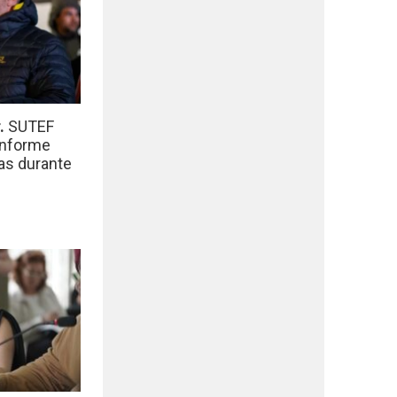
r.
SUTEF
informe
das durante