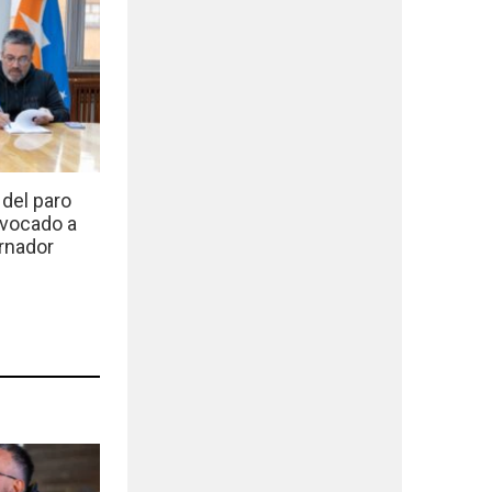
del paro
nvocado a
rnador