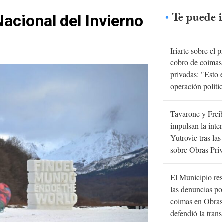
Te puede i
acional del Invierno
Iriarte sobre el 
cobro de coimas
privadas: "Esto 
operación políti
Tavarone y Frei
impulsan la inte
Yutrovic tras la
sobre Obras Pri
El Municipio re
las denuncias po
coimas en Obras
defendió la tran