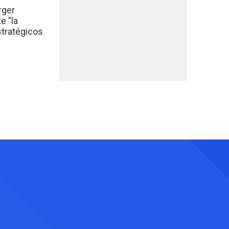
rger
e "la
stratégicos