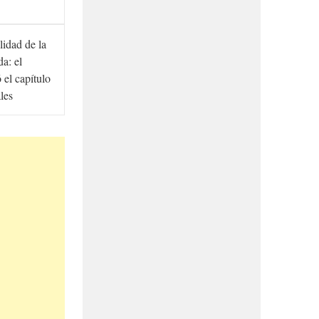
lidad de la
a: el
ó el capítulo
ales