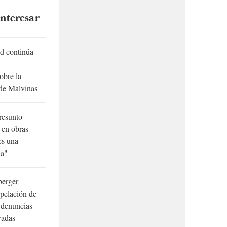
nteresar
d continúa
obre la
de Malvinas
presunto
 en obras
es una
ca"
berger
rpelación de
s denuncias
vadas