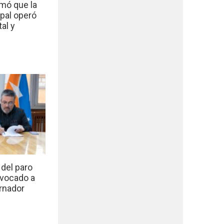
mó que la
ipal operó
al y
del paro
nvocado a
rnador