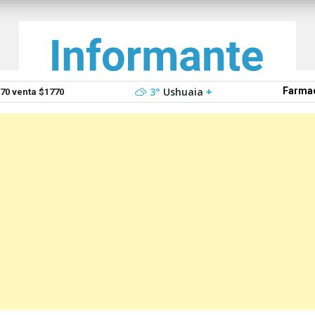
3°
Ushuaia
+
Farmac
0 venta $1770