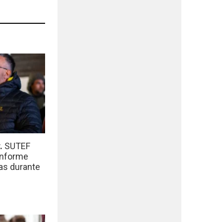
r.
SUTEF
informe
das durante