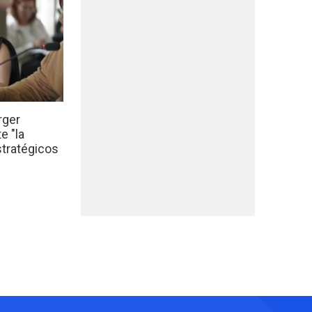
rger
e "la
stratégicos