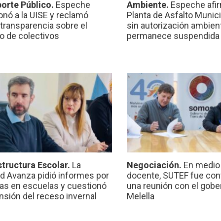
orte Público.
Espeche
Ambiente.
Espeche afir
onó a la UISE y reclamó
Planta de Asfalto Munic
transparencia sobre el
sin autorización ambient
io de colectivos
permanece suspendida
structura Escolar.
La
Negociación.
En medio 
ad Avanza pidió informes por
docente, SUTEF fue co
ras en escuelas y cuestionó
una reunión con el gobe
ensión del receso invernal
Melella