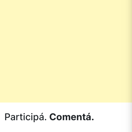
Participá.
Comentá.