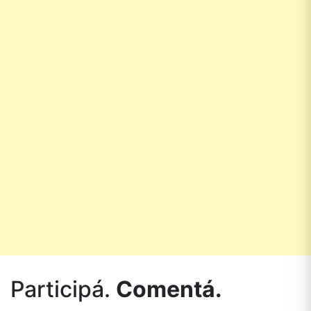
Participá.
Comentá.