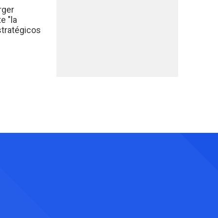
rger
e "la
stratégicos