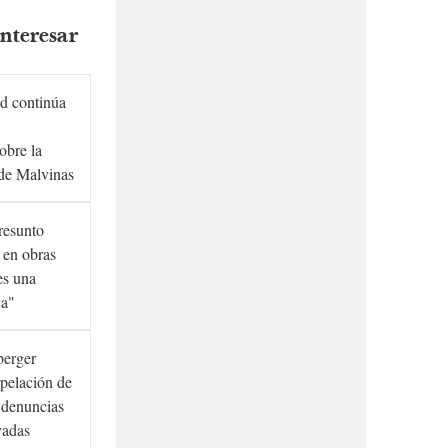
nteresar
d continúa
obre la
de Malvinas
presunto
 en obras
es una
ca"
berger
rpelación de
s denuncias
vadas