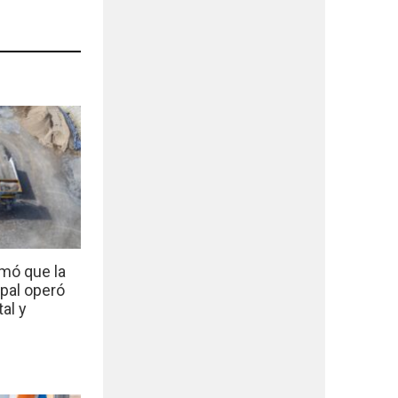
mó que la
ipal operó
al y