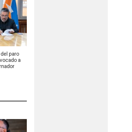
del paro
nvocado a
rnador