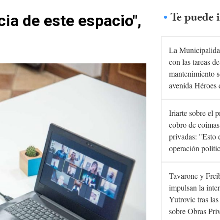
Te puede i
ia de este espacio",
La Municipalida
con las tareas de
mantenimiento s
avenida Héroes 
Iriarte sobre el 
cobro de coimas
privadas: "Esto 
operación políti
Tavarone y Frei
impulsan la inte
Yutrovic tras la
sobre Obras Pri