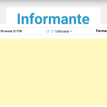
2°
Ushuaia
+
Farmac
0 venta $1770