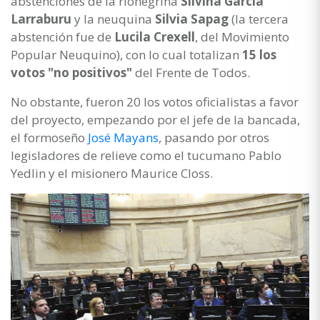
abstenciones de la rionegrina
Silvina García
Larraburu
y la neuquina
Silvia Sapag
(la tercera
abstención fue de
Lucila Crexell
, del Movimiento
Popular Neuquino), con lo cual totalizan
15 los
votos "no positivos"
del Frente de Todos.
No obstante, fueron 20 los votos oficialistas a favor
del proyecto, empezando por el jefe de la bancada,
el formoseño
José Mayans
, pasando por otros
legisladores de relieve como el tucumano Pablo
Yedlin y el misionero Maurice Closs.