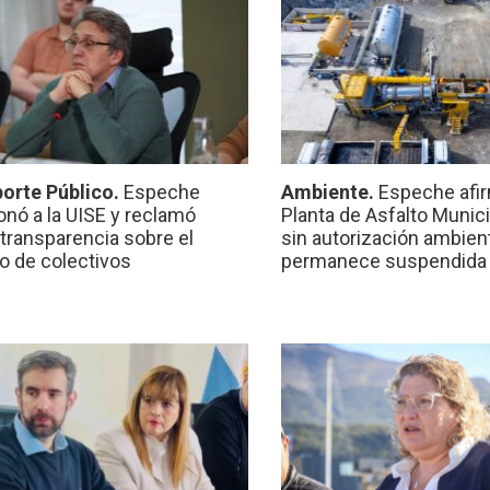
orte Público.
Espeche
Ambiente.
Espeche afir
onó a la UISE y reclamó
Planta de Asfalto Munic
transparencia sobre el
sin autorización ambient
io de colectivos
permanece suspendida