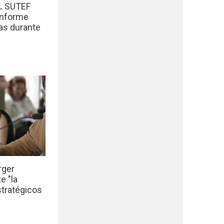
r.
SUTEF
informe
das durante
rger
e "la
stratégicos