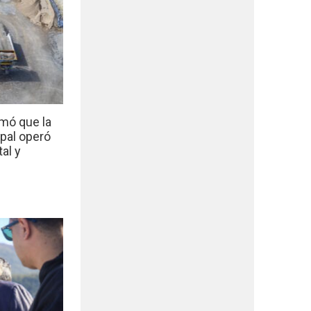
mó que la
ipal operó
al y