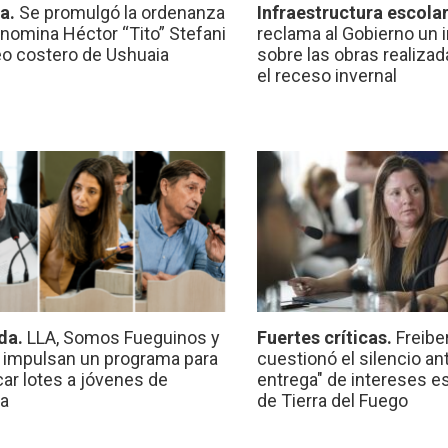
ca.
Se promulgó la ordenanza
Infraestructura escola
nomina Héctor “Tito” Stefani
reclama al Gobierno un 
eo costero de Ushuaia
sobre las obras realiza
el receso invernal
da.
LLA, Somos Fueguinos y
Fuertes críticas.
Freibe
 impulsan un programa para
cuestionó el silencio ant
car lotes a jóvenes de
entrega" de intereses e
a
de Tierra del Fuego