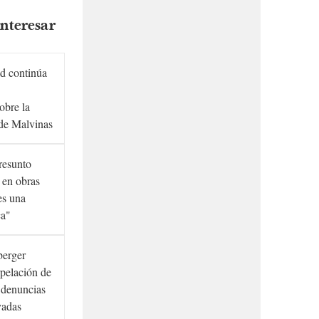
nteresar
d continúa
obre la
de Malvinas
presunto
 en obras
es una
ca"
berger
rpelación de
s denuncias
vadas