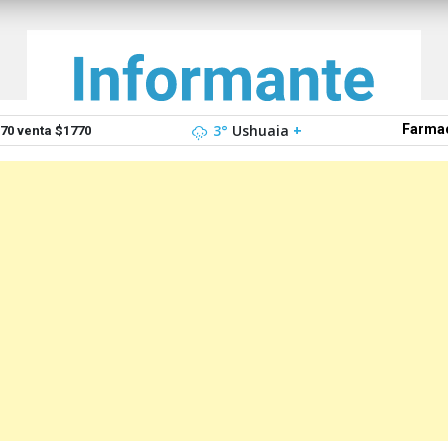
3°
Ushuaia
+
Farmac
0 venta $1770