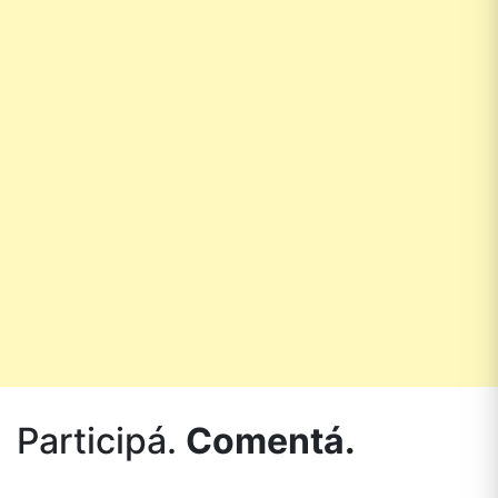
Participá.
Comentá.