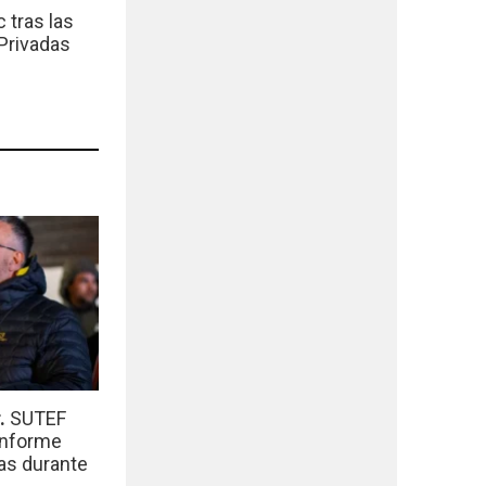
 tras las
Privadas
r.
SUTEF
informe
das durante