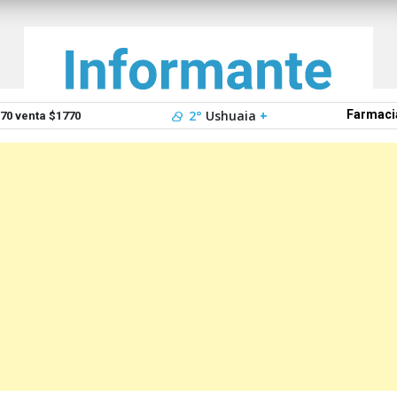
2°
Ushuaia
+
Farmaci
0 venta $1770