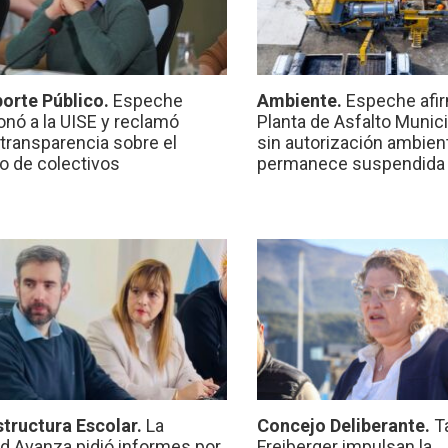
orte Público.
Espeche
Ambiente.
Espeche afir
onó a la UISE y reclamó
Planta de Asfalto Munic
transparencia sobre el
sin autorización ambient
io de colectivos
permanece suspendida
structura Escolar.
La
Concejo Deliberante.
T
ad Avanza pidió informes por
Freiberger impulsan la