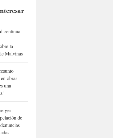
nteresar
d continúa
obre la
de Malvinas
presunto
 en obras
es una
ca"
berger
rpelación de
s denuncias
vadas