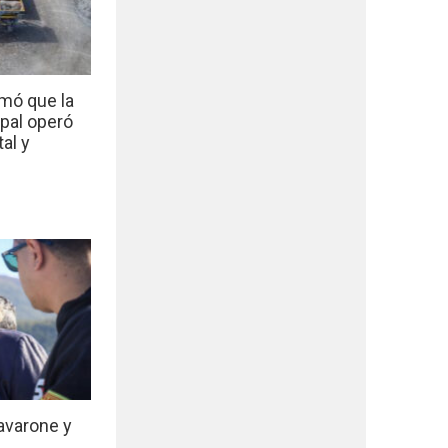
mó que la
ipal operó
al y
avarone y