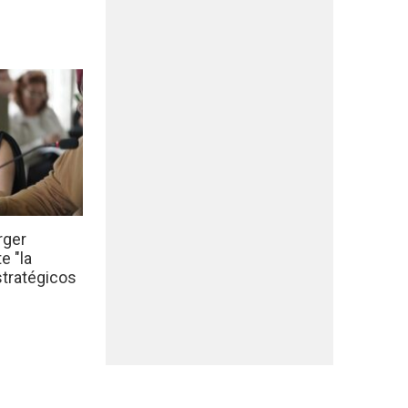
rger
e "la
stratégicos