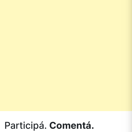
Participá.
Comentá.