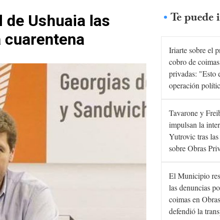
Te puede i
d de Ushuaia las
a cuarentena
Iriarte sobre el 
cobro de coimas
privadas: "Esto 
operación políti
Tavarone y Frei
impulsan la inte
Yutrovic tras la
sobre Obras Pri
El Municipio re
las denuncias po
coimas en Obras
defendió la tran