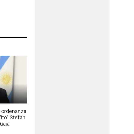
a ordenanza
to” Stefani
uaia