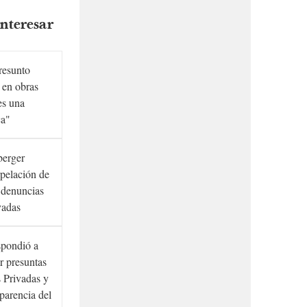
nteresar
presunto
 en obras
es una
ca"
berger
rpelación de
s denuncias
vadas
spondió a
r presuntas
 Privadas y
sparencia del