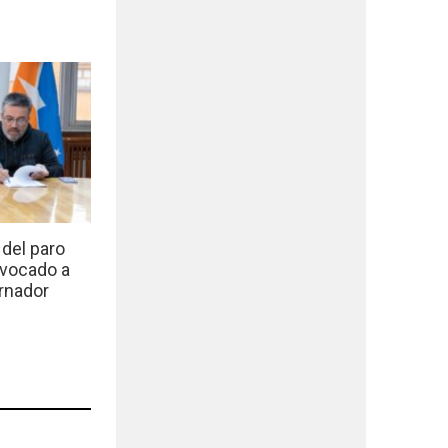
del paro
nvocado a
rnador