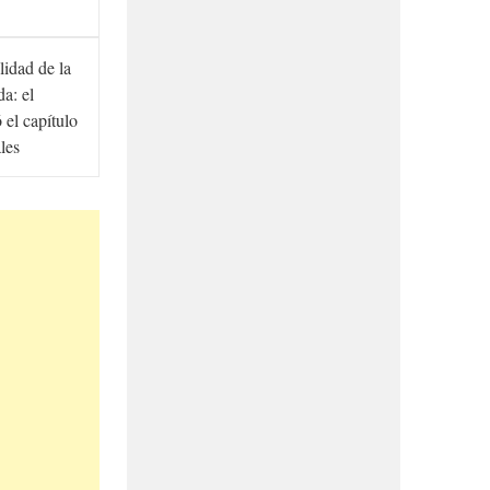
lidad de la
a: el
ó el capítulo
ales