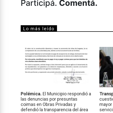
Participá.
Comentá.
Lo más leído
Polémica.
El Municipio respondió a
Transp
las denuncias por presuntas
cuesti
coimas en Obras Privadas y
mayor 
defendió la transparencia del área
servic