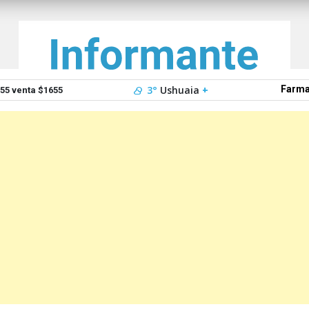
3°
Ushuaia
+
Farma
5 venta $1655