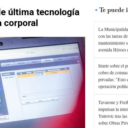
Te puede i
e última tecnología
a corporal
La Municipalida
con las tareas de
mantenimiento s
avenida Héroes 
Iriarte sobre el 
cobro de coimas
privadas: "Esto 
operación políti
Tavarone y Frei
impulsan la inte
Yutrovic tras la
sobre Obras Pri