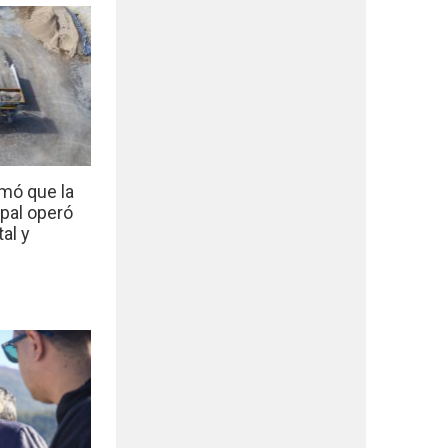
mó que la
ipal operó
al y