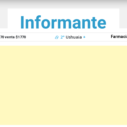
2°
Ushuaia
+
Farmaci
0 venta $1770