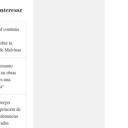
nteresar
d continúa
obre la
de Malvinas
presunto
 en obras
es una
ca"
berger
rpelación de
s denuncias
vadas