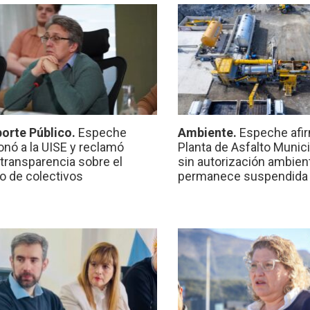
orte Público.
Espeche
Ambiente.
Espeche afir
onó a la UISE y reclamó
Planta de Asfalto Munic
transparencia sobre el
sin autorización ambient
io de colectivos
permanece suspendida