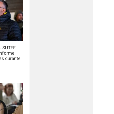
r.
SUTEF
informe
das durante