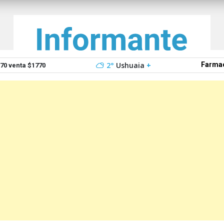
2°
Ushuaia
+
Farmac
0 venta $1770