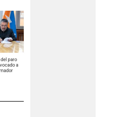
del paro
nvocado a
rnador