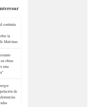
nteresar
d continúa
obre la
de Malvinas
presunto
 en obras
es una
ca"
berger
rpelación de
s denuncias
vadas