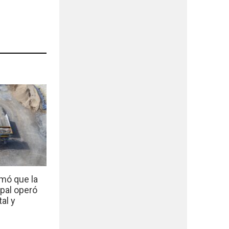
mó que la
ipal operó
al y