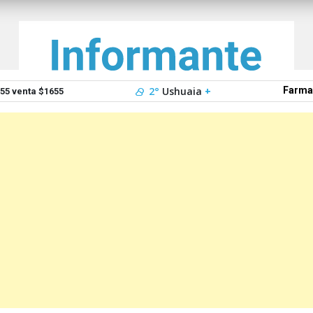
2°
Ushuaia
+
Farma
5 venta $1655