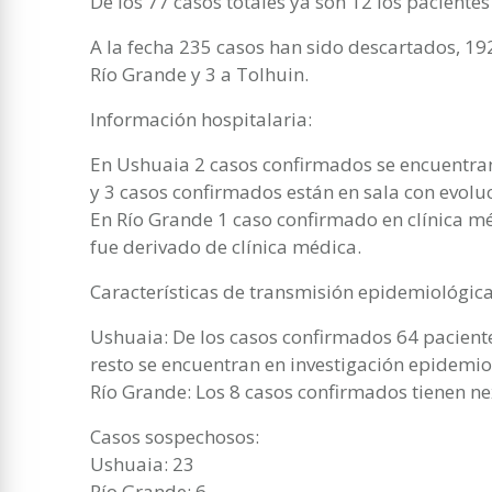
De los 77 casos totales ya son 12 los paciente
A la fecha 235 casos han sido descartados, 19
Río Grande y 3 a Tolhuin.
Información hospitalaria:
En Ushuaia 2 casos confirmados se encuentra
y 3 casos confirmados están en sala con evoluc
En Río Grande 1 caso confirmado en clínica m
fue derivado de clínica médica.
Características de transmisión epidemiológica
Ushuaia: De los casos confirmados 64 paciente
resto se encuentran en investigación epidemio
Río Grande: Los 8 casos confirmados tienen n
Casos sospechosos:
Ushuaia: 23
Río Grande: 6