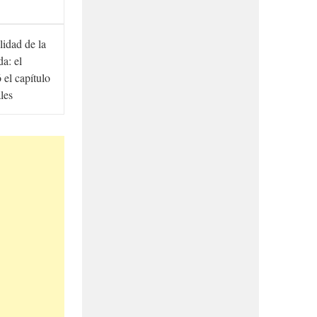
lidad de la
a: el
ó el capítulo
ales