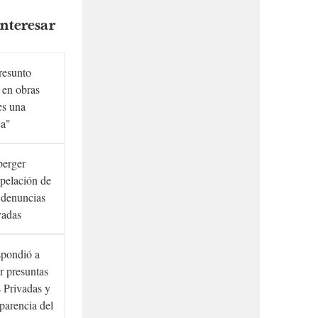
nteresar
presunto
 en obras
es una
ca"
berger
rpelación de
s denuncias
vadas
spondió a
r presuntas
 Privadas y
sparencia del