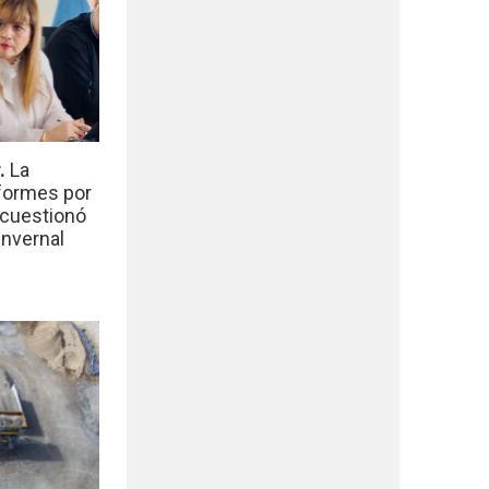
r.
La
nformes por
 cuestionó
invernal