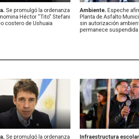
ca.
Se promulgó la ordenanza
Ambiente.
Espeche afir
nomina Héctor “Tito” Stefani
Planta de Asfalto Munic
eo costero de Ushuaia
sin autorización ambient
permanece suspendida
ca.
Se promulgó la ordenanza
Infraestructura escola