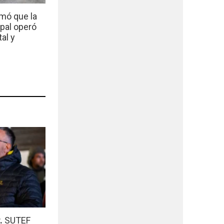
mó que la
ipal operó
al y
r.
SUTEF