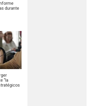
informe
das durante
rger
e "la
stratégicos