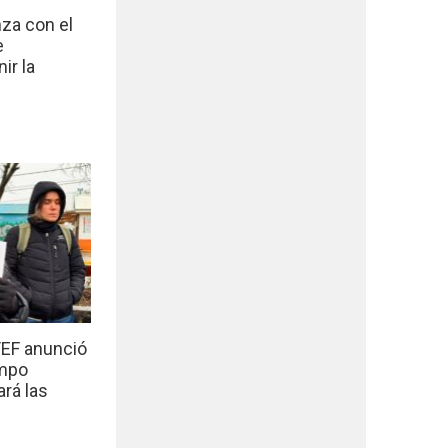
nza con el
e
ir la
EF anunció
empo
ará las