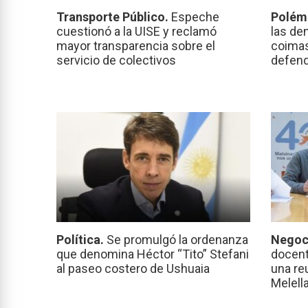
Transporte Público.
Espeche
Polém
cuestionó a la UISE y reclamó
las de
mayor transparencia sobre el
coimas
servicio de colectivos
defend
Política.
Se promulgó la ordenanza
Negoc
que denomina Héctor “Tito” Stefani
docent
al paseo costero de Ushuaia
una re
Melell