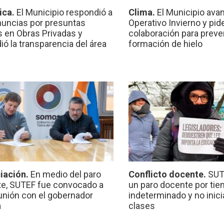
ica.
El Municipio respondió a
Clima.
El Municipio ava
nuncias por presuntas
Operativo Invierno y pid
 en Obras Privadas y
colaboración para preven
ió la transparencia del área
formación de hielo
iación.
En medio del paro
Conflicto docente.
SUT
e, SUTEF fue convocado a
un paro docente por ti
unión con el gobernador
indeterminado y no inici
a
clases