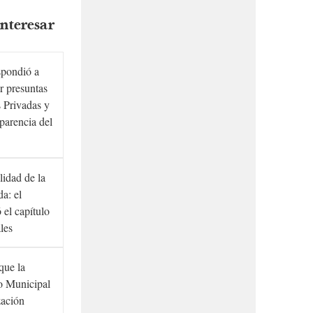
nteresar
spondió a
r presuntas
 Privadas y
sparencia del
lidad de la
a: el
ó el capítulo
ales
que la
to Municipal
zación