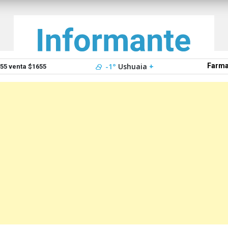
-1°
Ushuaia
+
Farma
5 venta $1655