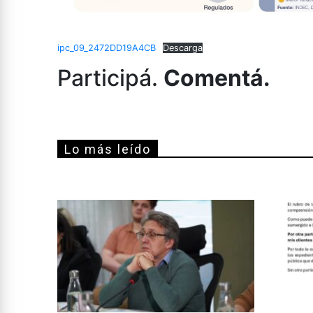
ipc_09_2472DD19A4CB
Descarga
Participá.
Comentá.
Lo más leído