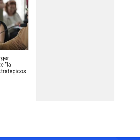
rger
e "la
stratégicos