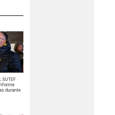
r.
SUTEF
informe
das durante