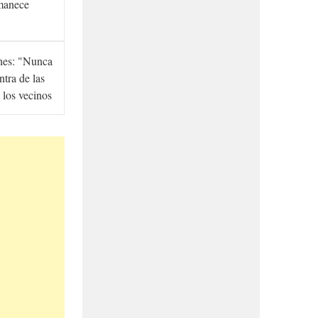
manece
hes: "Nunca
ntra de las
 los vecinos