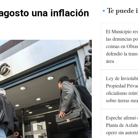
Te puede i
agosto una inflación
El Municipio re
las denuncias po
coimas en Obras
defendió la tran
área
Ley de Inviolabi
Propiedad Privad
oficialismo retir
sobre tierras rur
Espeche afirmó 
Planta de Asfal
operó sin autori