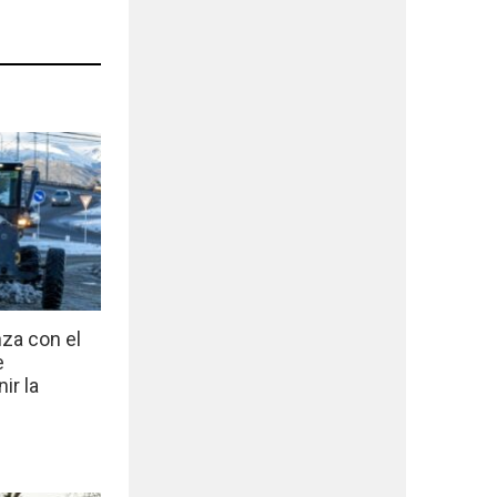
nza con el
e
ir la