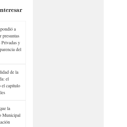
nteresar
spondió a
r presuntas
 Privadas y
sparencia del
lidad de la
a: el
ó el capítulo
ales
que la
to Municipal
zación