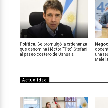
Política.
Se promulgó la ordenanza
Negoc
que denomina Héctor “Tito” Stefani
docent
al paseo costero de Ushuaia
una re
Melell
Actualidad