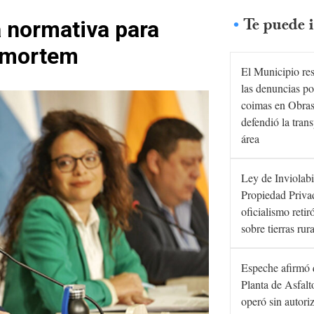
Te puede i
 normativa para
t mortem
El Municipio re
las denuncias po
coimas en Obras
defendió la tran
área
Ley de Inviolabi
Propiedad Privad
oficialismo retir
sobre tierras rur
Espeche afirmó 
Planta de Asfal
operó sin autori