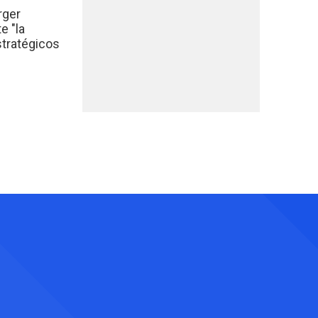
rger
e "la
stratégicos