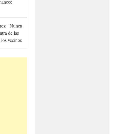
manece
hes: "Nunca
ntra de las
 los vecinos