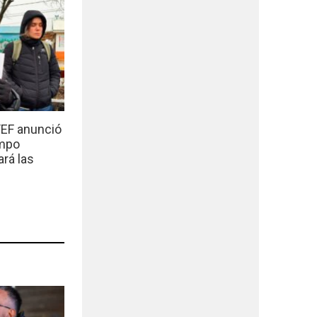
EF anunció
empo
ará las