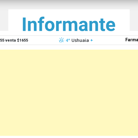
4°
Ushuaia
+
Farma
5 venta $1655