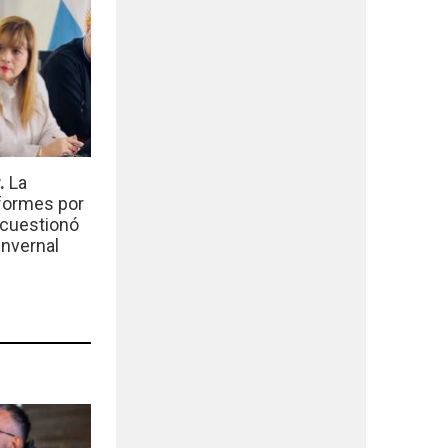
r.
La
nformes por
 cuestionó
invernal