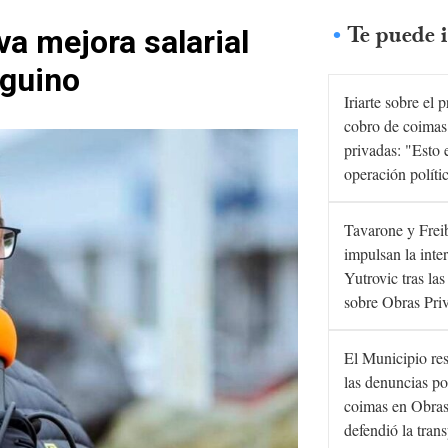
Te puede i
a mejora salarial
eguino
Iriarte sobre el 
cobro de coimas
privadas: "Esto 
operación políti
Tavarone y Frei
impulsan la inte
Yutrovic tras la
sobre Obras Pri
El Municipio re
las denuncias po
coimas en Obras
defendió la tran