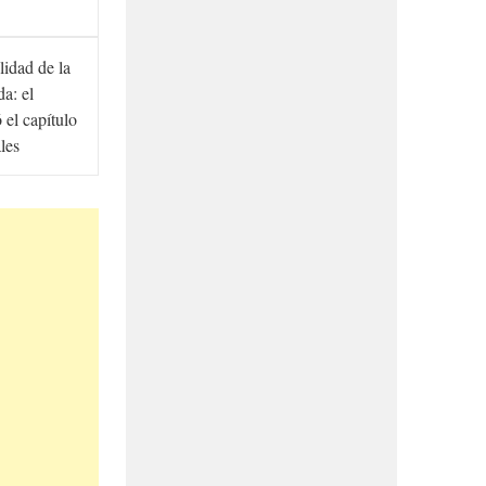
lidad de la
a: el
ó el capítulo
ales