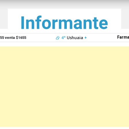
4°
Ushuaia
+
Farma
5 venta $1655