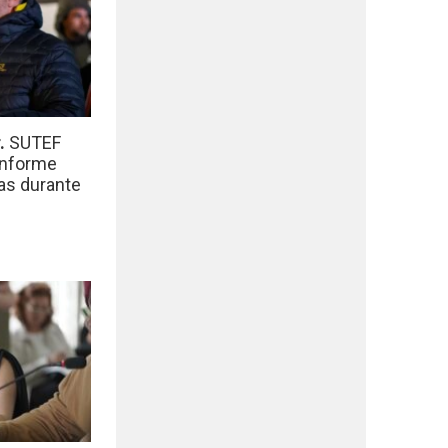
r.
SUTEF
informe
das durante