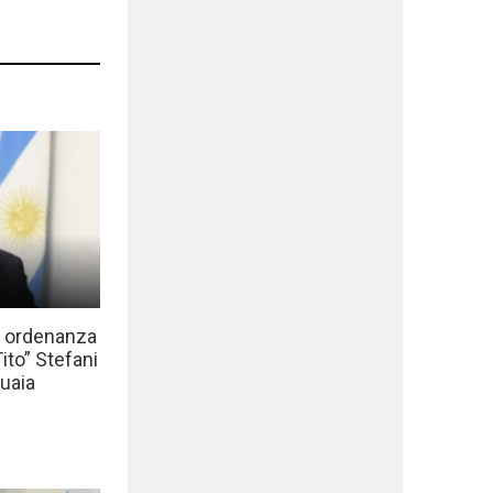
a ordenanza
to” Stefani
uaia