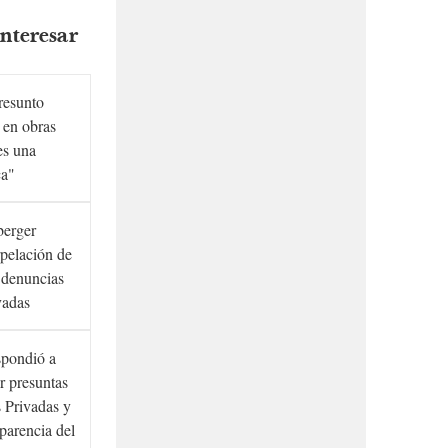
nteresar
presunto
 en obras
es una
ca"
berger
rpelación de
s denuncias
vadas
spondió a
r presuntas
 Privadas y
sparencia del