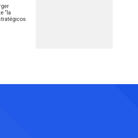
rger
e "la
stratégicos