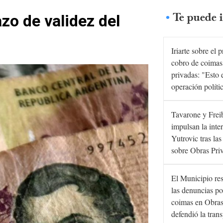
Te puede i
zo de validez del
Iriarte sobre el 
cobro de coimas
privadas: "Esto 
operación políti
Tavarone y Frei
impulsan la inte
Yutrovic tras la
sobre Obras Pri
El Municipio re
las denuncias po
coimas en Obras
defendió la tran