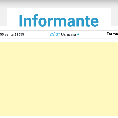
2°
Ushuaia
+
Farma
5 venta $1655