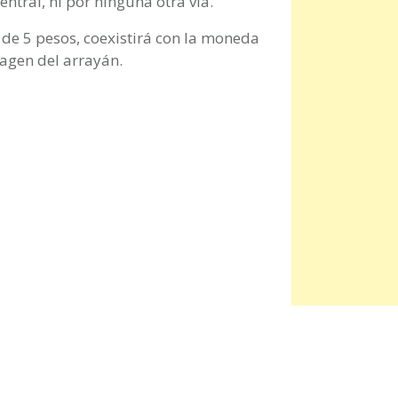
ntral, ni por ninguna otra vía.
e de 5 pesos, coexistirá con la moneda
magen del arrayán.