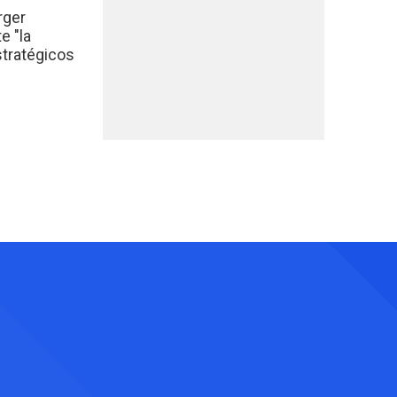
rger
e "la
stratégicos