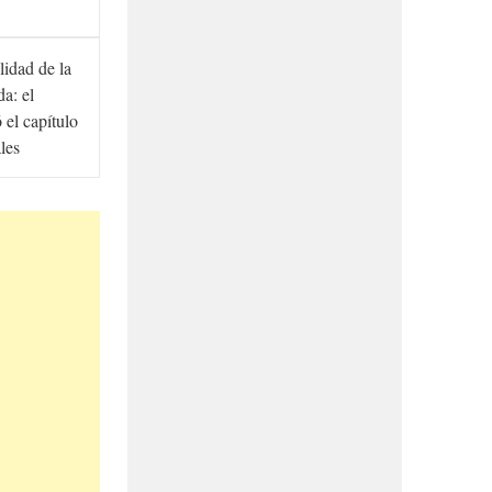
lidad de la
a: el
ó el capítulo
ales