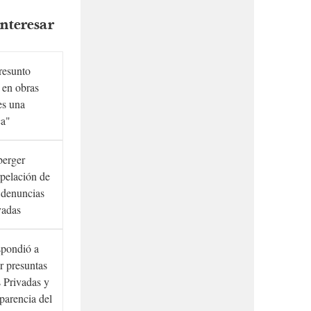
nteresar
presunto
 en obras
es una
ca"
berger
rpelación de
s denuncias
vadas
spondió a
r presuntas
 Privadas y
sparencia del