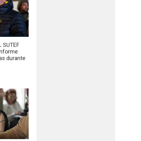
r.
SUTEF
informe
das durante