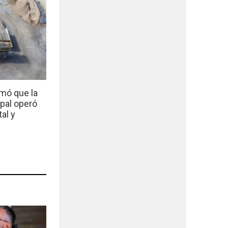
mó que la
ipal operó
al y