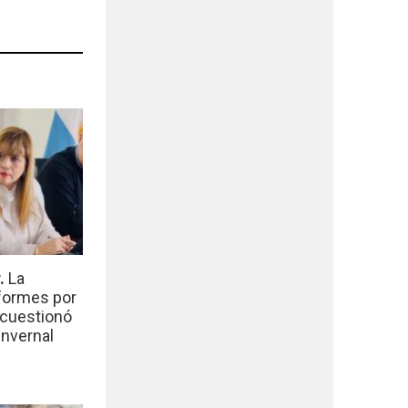
r.
La
nformes por
 cuestionó
invernal