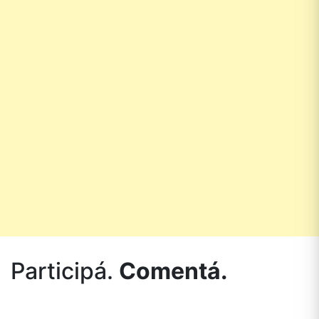
Participá.
Comentá.