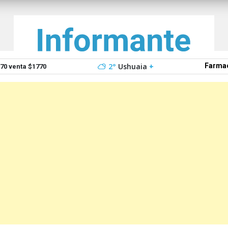
2°
Ushuaia
+
Farmac
0 venta $1770