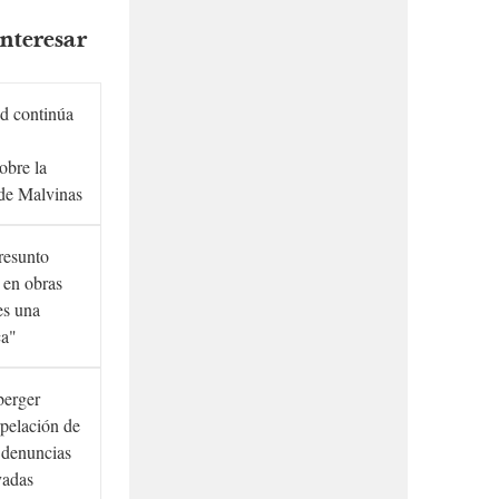
nteresar
d continúa
obre la
de Malvinas
presunto
 en obras
es una
ca"
berger
rpelación de
s denuncias
vadas