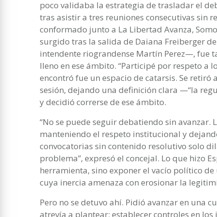
poco validaba la estrategia de trasladar el d
tras asistir a tres reuniones consecutivas sin 
conformado junto a La Libertad Avanza, Somo
surgido tras la salida de Daiana Freiberger del
intendente riograndense Martín Perez—, fue t
lleno en ese ámbito. “Participé por respeto a l
encontró fue un espacio de catarsis. Se retiró 
sesión, dejando una definición clara —“la reg
y decidió correrse de ese ámbito.
“No se puede seguir debatiendo sin avanzar. La
manteniendo el respeto institucional y dejand
convocatorias sin contenido resolutivo solo dil
problema”, expresó el concejal. Lo que hizo E
herramienta, sino exponer el vacío político de
cuya inercia amenaza con erosionar la legitimi
Pero no se detuvo ahí. Pidió avanzar en una c
atrevía a plantear: establecer controles en los