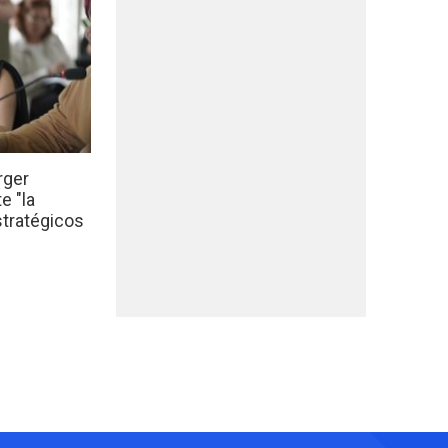
rger
e "la
stratégicos