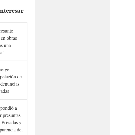
nteresar
presunto
 en obras
es una
ca"
berger
rpelación de
s denuncias
vadas
spondió a
r presuntas
 Privadas y
sparencia del