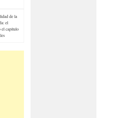
lidad de la
a: el
ó el capítulo
ales