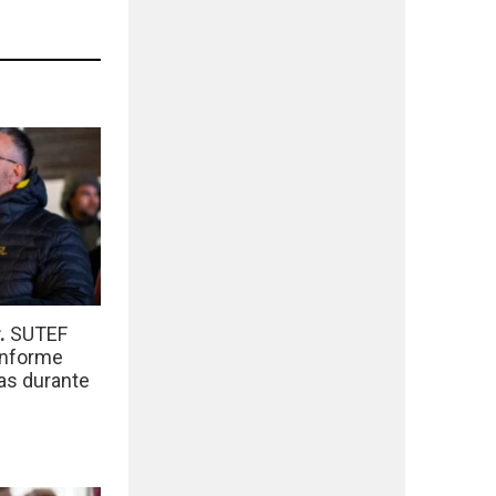
r.
SUTEF
informe
das durante