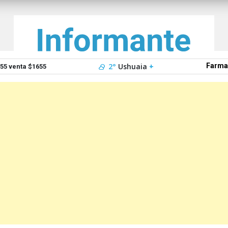
2°
Ushuaia
+
Farma
5 venta $1655