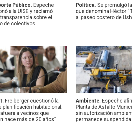
orte Público.
Espeche
Política.
Se promulgó l
onó a la UISE y reclamó
que denomina Héctor “Ti
transparencia sobre el
al paseo costero de Ush
io de colectivos
t.
Freiberger cuestionó la
Ambiente.
Espeche afir
e planificación habitacional:
Planta de Asfalto Munic
 afuera a vecinos que
sin autorización ambient
n hace más de 20 años"
permanece suspendida