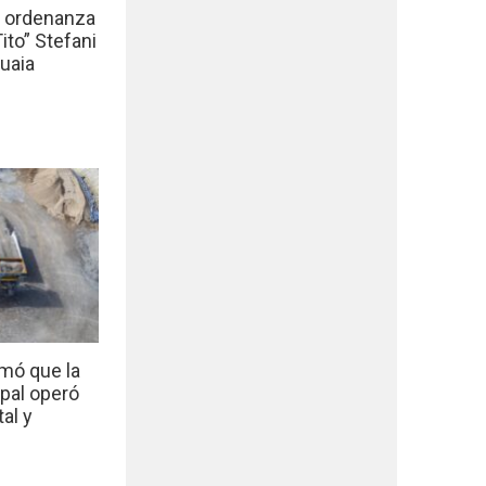
a ordenanza
to” Stefani
uaia
mó que la
ipal operó
al y