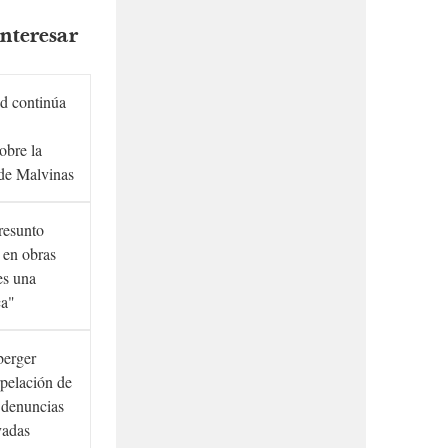
nteresar
d continúa
obre la
de Malvinas
presunto
 en obras
es una
ca"
berger
rpelación de
s denuncias
vadas