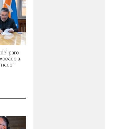
del paro
nvocado a
rnador