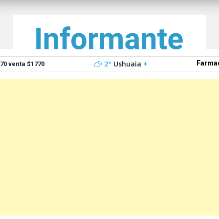
2°
Ushuaia
+
Farmac
0 venta $1770