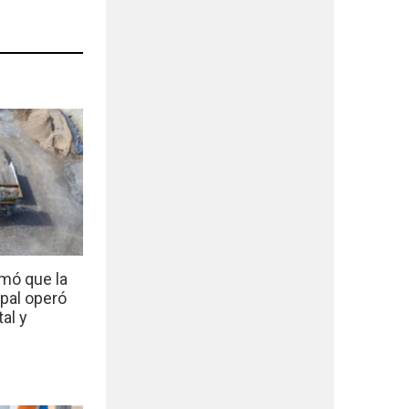
mó que la
ipal operó
al y