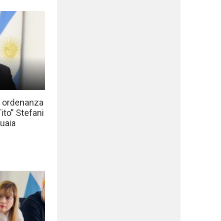
a ordenanza
to” Stefani
uaia