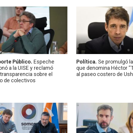
orte Público.
Espeche
Política.
Se promulgó l
onó a la UISE y reclamó
que denomina Héctor “Ti
transparencia sobre el
al paseo costero de Ush
io de colectivos