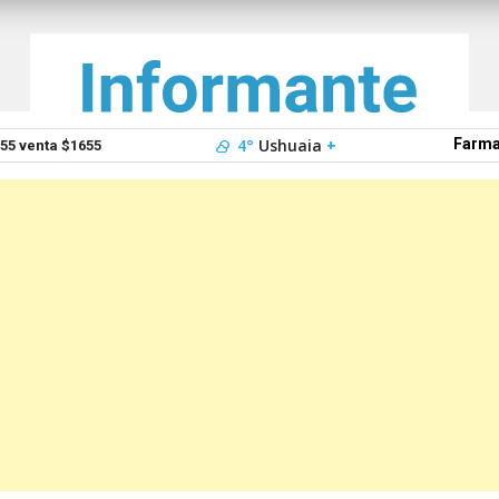
4°
Ushuaia
+
Farma
5 venta $1655