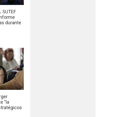
r.
SUTEF
informe
das durante
rger
e "la
stratégicos