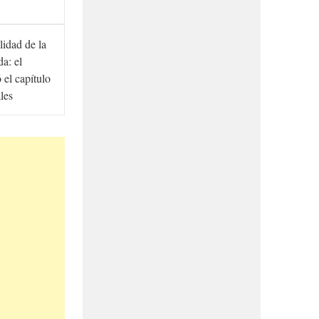
lidad de la
a: el
ó el capítulo
ales