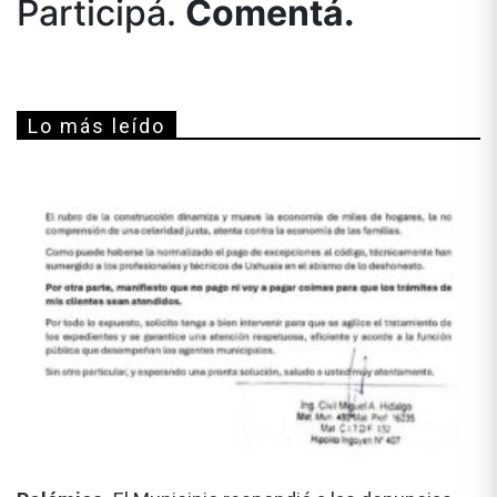
Participá.
Comentá.
Lo más leído