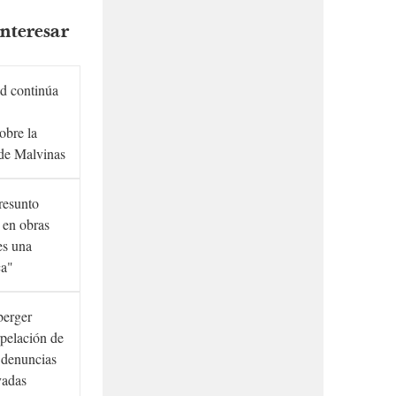
nteresar
d continúa
obre la
de Malvinas
presunto
 en obras
es una
ca"
berger
rpelación de
s denuncias
vadas