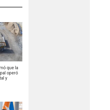
mó que la
ipal operó
al y