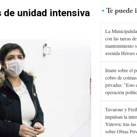
Te puede i
 de unidad intensiva
La Municipalida
con las tareas de
mantenimiento s
avenida Héroes 
Iriarte sobre el 
cobro de coimas
privadas: "Esto 
operación políti
Tavarone y Frei
impulsan la inte
Yutrovic tras la
sobre Obras Pri