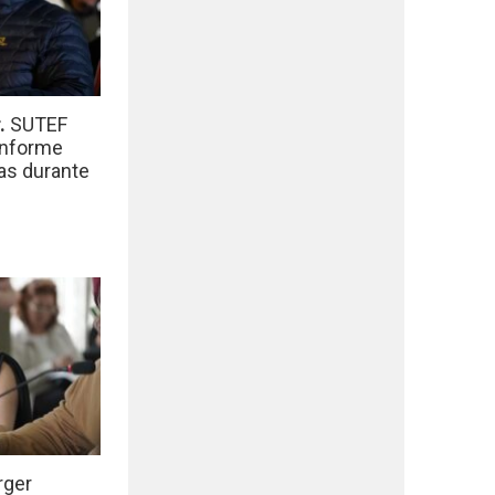
r.
SUTEF
informe
das durante
rger