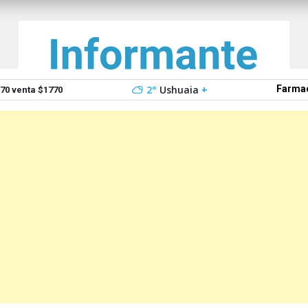
2°
Ushuaia
+
Farmac
0 venta $1770