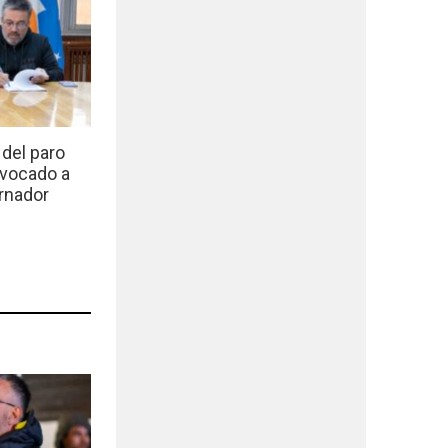
del paro
nvocado a
rnador