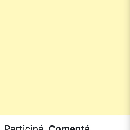
Participá.
Comentá.