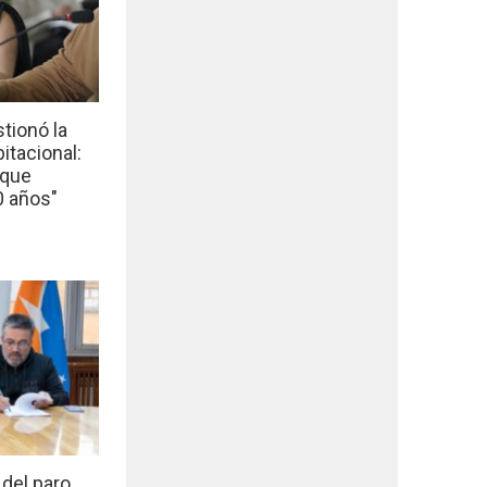
tionó la
bitacional:
 que
0 años"
del paro