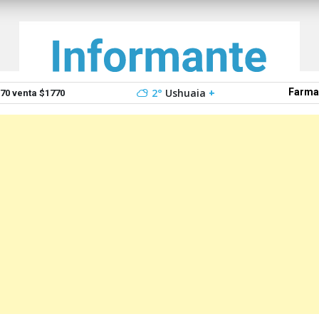
2°
Ushuaia
+
Farma
0 venta $1770