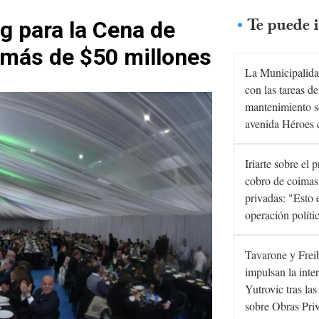
Te puede i
ng para la Cena de
 más de $50 millones
La Municipalida
con las tareas de
mantenimiento s
avenida Héroes 
Iriarte sobre el 
cobro de coimas
privadas: "Esto 
operación políti
Tavarone y Frei
impulsan la inte
Yutrovic tras la
sobre Obras Pri