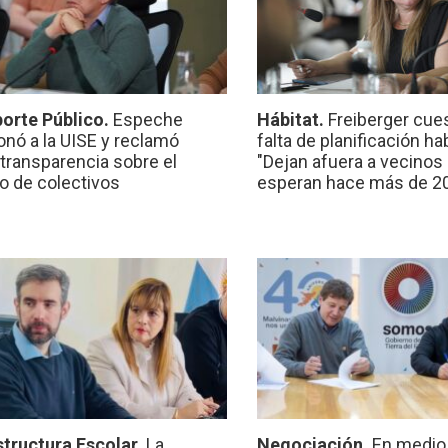
orte Público.
Espeche
Hábitat.
Freiberger cues
onó a la UISE y reclamó
falta de planificación ha
transparencia sobre el
"Dejan afuera a vecinos
io de colectivos
esperan hace más de 2
structura Escolar.
La
Negociación.
En medio 