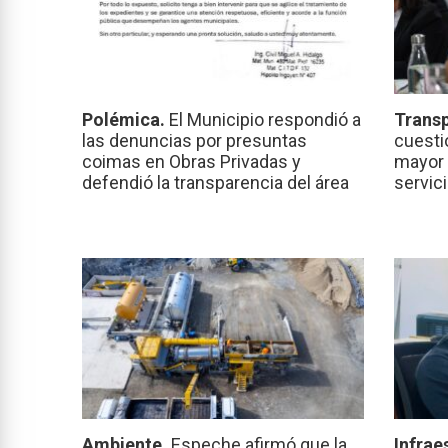
Polémica.
El Municipio respondió a
Transp
las denuncias por presuntas
cuesti
coimas en Obras Privadas y
mayor 
defendió la transparencia del área
servic
Ambiente.
Espeche afirmó que la
Infrae