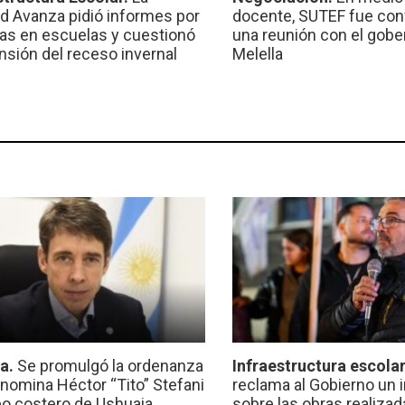
ad Avanza pidió informes por
docente, SUTEF fue co
ras en escuelas y cuestionó
una reunión con el gobe
ensión del receso invernal
Melella
ca.
Se promulgó la ordenanza
Infraestructura escola
nomina Héctor “Tito” Stefani
reclama al Gobierno un 
eo costero de Ushuaia
sobre las obras realiza