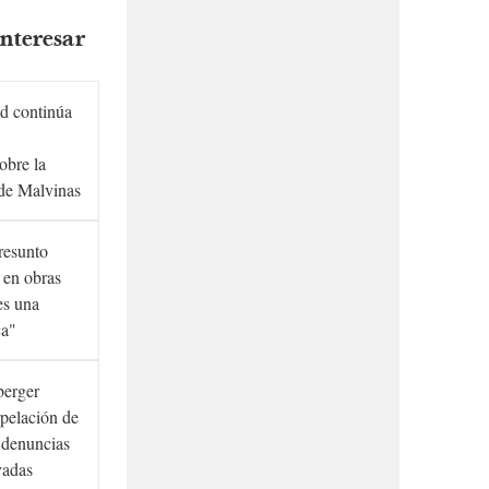
nteresar
d continúa
obre la
de Malvinas
presunto
 en obras
es una
ca"
berger
rpelación de
s denuncias
vadas