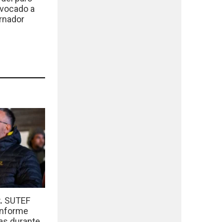
nvocado a
rnador
r.
SUTEF
informe
das durante