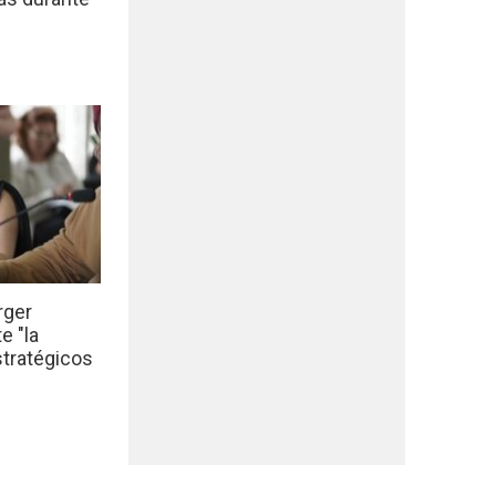
rger
e "la
stratégicos