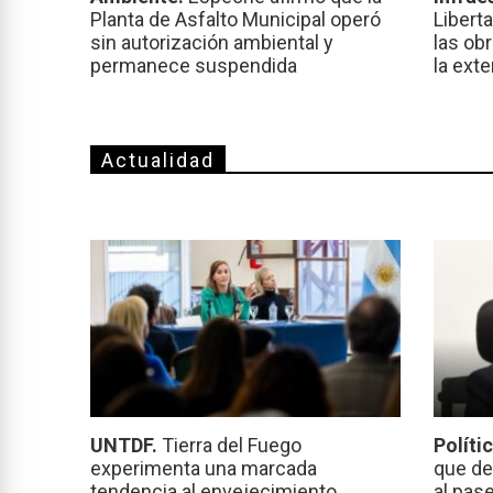
Planta de Asfalto Municipal operó
Libert
sin autorización ambiental y
las ob
permanece suspendida
la ext
Actualidad
UNTDF.
Tierra del Fuego
Políti
experimenta una marcada
que de
tendencia al envejecimiento
al pas