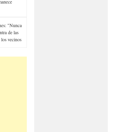
manece
hes: "Nunca
ntra de las
 los vecinos