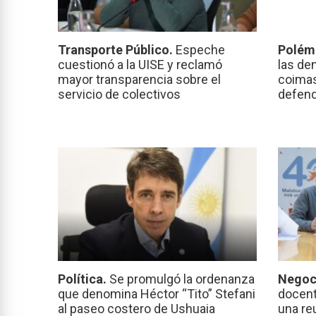
Transporte Público.
Espeche
Polém
cuestionó a la UISE y reclamó
las de
mayor transparencia sobre el
coimas
servicio de colectivos
defend
Política.
Se promulgó la ordenanza
Negoc
que denomina Héctor “Tito” Stefani
docent
al paseo costero de Ushuaia
una re