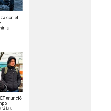
nza con el
e
ir la
EF anunció
empo
ará las