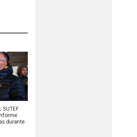
r.
SUTEF
informe
das durante