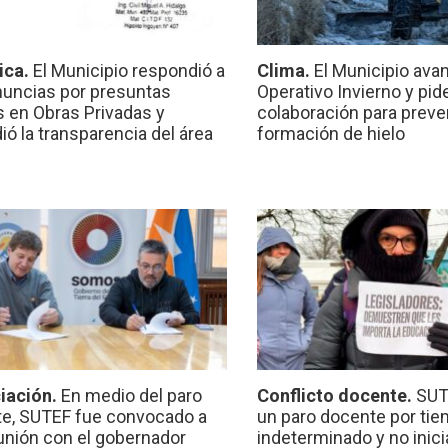
ica.
El Municipio respondió a
Clima.
El Municipio ava
nuncias por presuntas
Operativo Invierno y pid
 en Obras Privadas y
colaboración para preven
ió la transparencia del área
formación de hielo
iación.
En medio del paro
Conflicto docente.
SUT
e, SUTEF fue convocado a
un paro docente por ti
unión con el gobernador
indeterminado y no inici