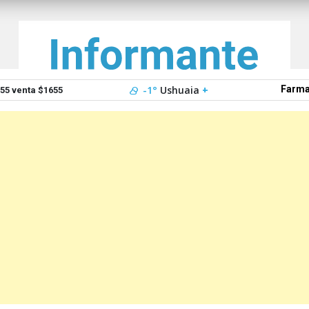
-1°
Ushuaia
+
Farma
5 venta $1655