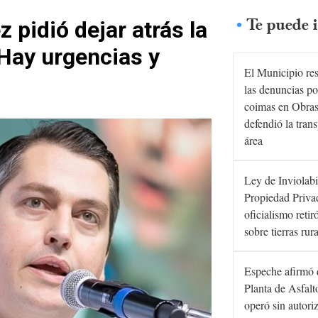
Te puede i
 pidió dejar atrás la
“Hay urgencias y
El Municipio re
las denuncias po
coimas en Obras
defendió la tran
área
Ley de Inviolabi
Propiedad Privad
oficialismo retir
sobre tierras rur
Espeche afirmó 
Planta de Asfal
operó sin autori