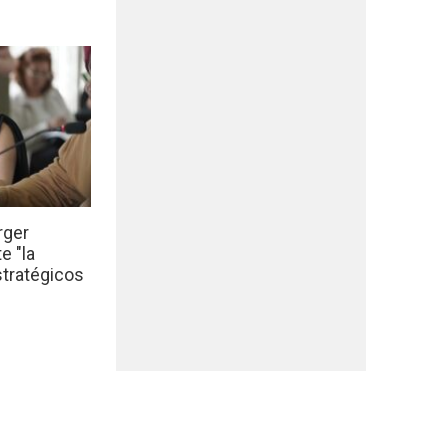
rger
e "la
stratégicos