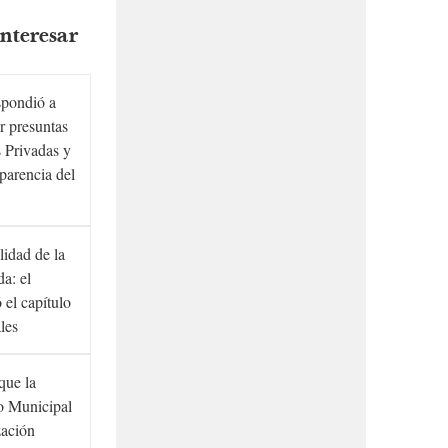
nteresar
spondió a
r presuntas
 Privadas y
sparencia del
lidad de la
a: el
ó el capítulo
ales
que la
to Municipal
zación