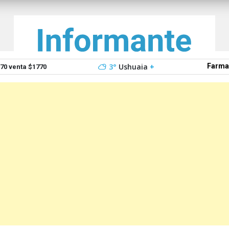
3°
Ushuaia
+
Farma
0 venta $1770