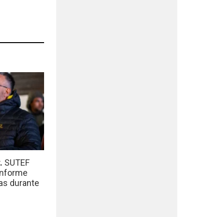
r.
SUTEF
informe
das durante