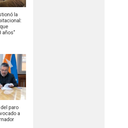
tionó la
bitacional:
 que
0 años"
del paro
nvocado a
rnador