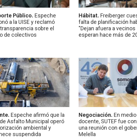
orte Público.
Espeche
Hábitat.
Freiberger cues
onó a la UISE y reclamó
falta de planificación ha
transparencia sobre el
"Dejan afuera a vecinos
io de colectivos
esperan hace más de 2
nte.
Espeche afirmó que la
Negociación.
En medio 
 de Asfalto Municipal operó
docente, SUTEF fue co
torización ambiental y
una reunión con el gobe
nece suspendida
Melella