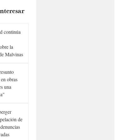
nteresar
d continúa
obre la
de Malvinas
presunto
 en obras
es una
ca"
berger
rpelación de
s denuncias
vadas