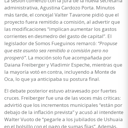
La sesión comenzó con la jura de la nueva secretaria
administrativa, Agustina Cardozo Porta. Minutos
más tarde, el concejal Valter Tavarone pidió que el
proyecto fuera remitido a comisión, al advertir que
las modificaciones “implican aumentar los gastos
corrientes en desmedro del gasto de capital”. El
legislador de Somos Fueguinos remarcó:
“Propuse
que este asunto sea remitido a comisión pero no
prosperó”
. La moción solo fue acompañada por
Daiana Freiberger y Vladimir Espeche, mientras que
la mayoría votó en contra, incluyendo a Monte de
Oca, lo que ya anticipaba su postura final.
El debate posterior estuvo atravesado por fuertes
cruces. Freiberger fue una de las voces más críticas:
advirtió que los incrementos municipales “están por
debajo de la inflación prevista” y acusó al intendente
Walter Vuoto de “pegarle a los jubilados de Ushuaia
en el bolsillo con el pago de sumas fijas”. Además,