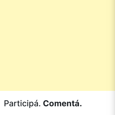
Participá.
Comentá.