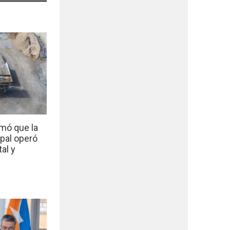
mó que la
ipal operó
al y