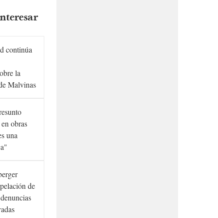
nteresar
d continúa
obre la
de Malvinas
presunto
 en obras
es una
ca"
berger
rpelación de
s denuncias
vadas