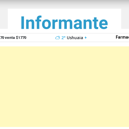
2°
Ushuaia
+
Farmac
0 venta $1770