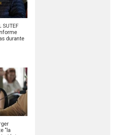
r.
SUTEF
informe
das durante
rger
e "la