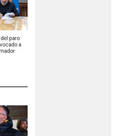
del paro
nvocado a
rnador