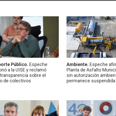
orte Público.
Espeche
Ambiente.
Espeche afir
onó a la UISE y reclamó
Planta de Asfalto Munic
transparencia sobre el
sin autorización ambient
io de colectivos
permanece suspendida