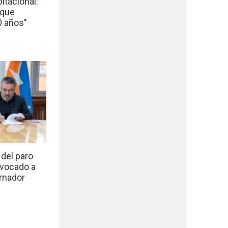
bitacional:
 que
0 años"
del paro
nvocado a
rnador