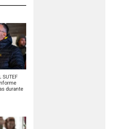
r.
SUTEF
informe
das durante