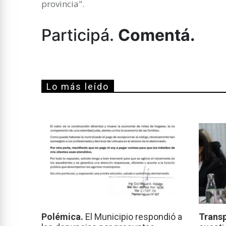
provincia".
Participá.
Comentá.
Lo más leído
Polémica.
El Municipio respondió a
Transp