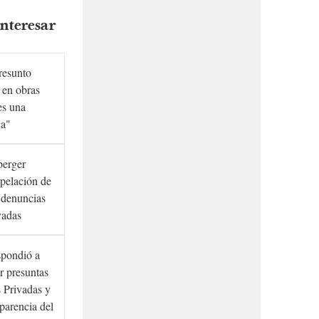
nteresar
presunto
 en obras
es una
ca"
berger
rpelación de
s denuncias
vadas
spondió a
r presuntas
 Privadas y
sparencia del