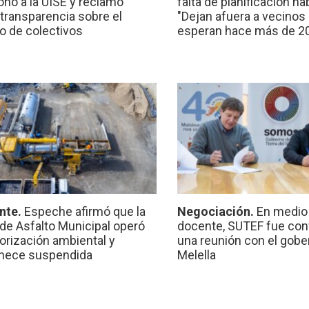
onó a la UISE y reclamó
falta de planificación ha
transparencia sobre el
"Dejan afuera a vecinos
io de colectivos
esperan hace más de 2
nte.
Espeche afirmó que la
Negociación.
En medio 
 de Asfalto Municipal operó
docente, SUTEF fue co
torización ambiental y
una reunión con el gobe
nece suspendida
Melella