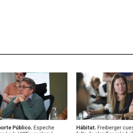
orte Público.
Espeche
Hábitat.
Freiberger cues