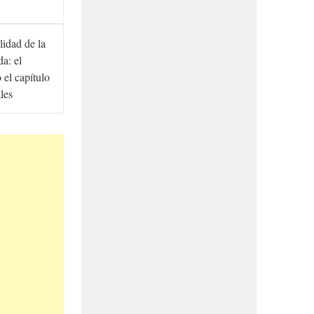
lidad de la
a: el
ó el capítulo
ales