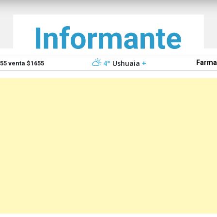
4°
Ushuaia
+
Farma
5 venta $1655