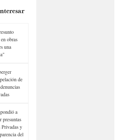
nteresar
presunto
 en obras
es una
ca"
berger
rpelación de
s denuncias
vadas
spondió a
r presuntas
 Privadas y
sparencia del