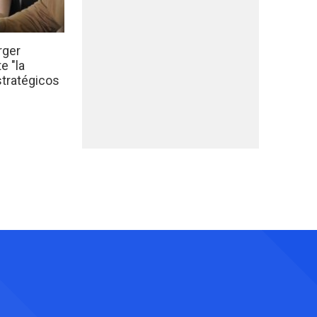
rger
e "la
stratégicos