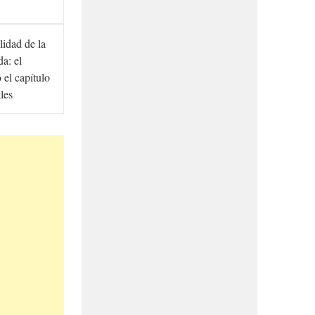
lidad de la
a: el
ó el capítulo
ales