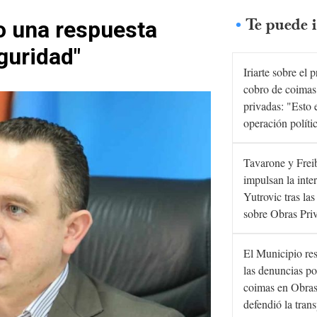
Te puede i
o una respuesta
guridad"
Iriarte sobre el 
cobro de coimas
privadas: "Esto 
operación políti
Tavarone y Frei
impulsan la inte
Yutrovic tras la
sobre Obras Pri
El Municipio re
las denuncias po
coimas en Obras
defendió la tran