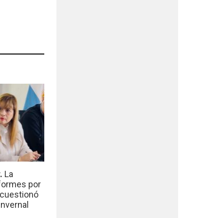
r.
La
nformes por
 cuestionó
invernal