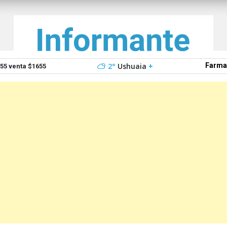
2°
Ushuaia
+
Farma
5 venta $1655