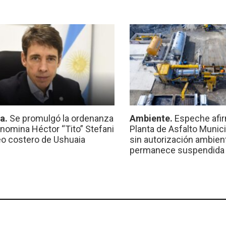
ca.
Se promulgó la ordenanza
Ambiente.
Espeche afir
nomina Héctor “Tito” Stefani
Planta de Asfalto Munic
eo costero de Ushuaia
sin autorización ambient
permanece suspendida