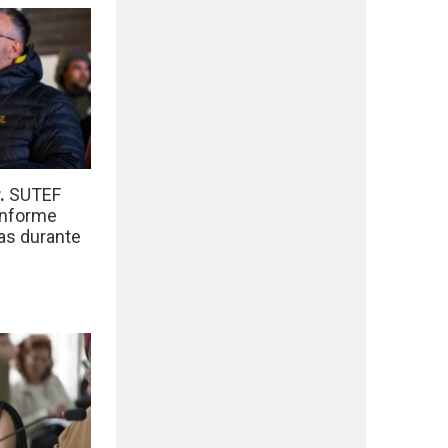
r.
SUTEF
informe
das durante