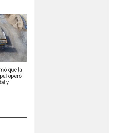
mó que la
ipal operó
al y