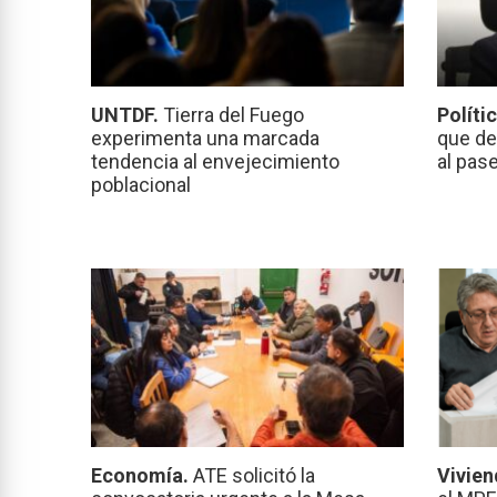
UNTDF.
Tierra del Fuego
Políti
experimenta una marcada
que de
tendencia al envejecimiento
al pas
poblacional
Economía.
ATE solicitó la
Vivien