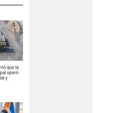
mó que la
ipal operó
al y