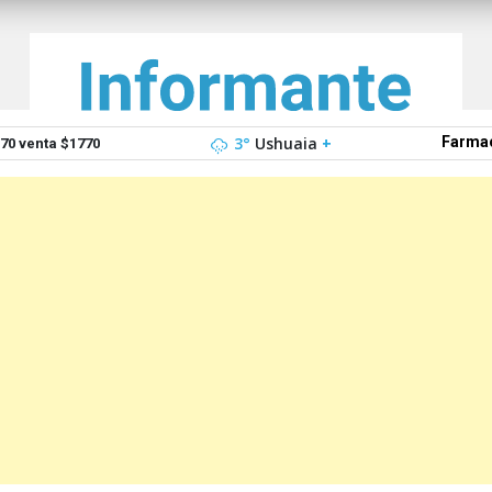
3°
Ushuaia
+
Farmac
0 venta $1770