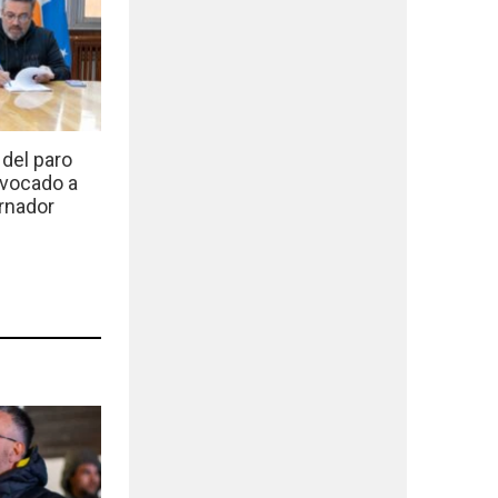
del paro
nvocado a
rnador