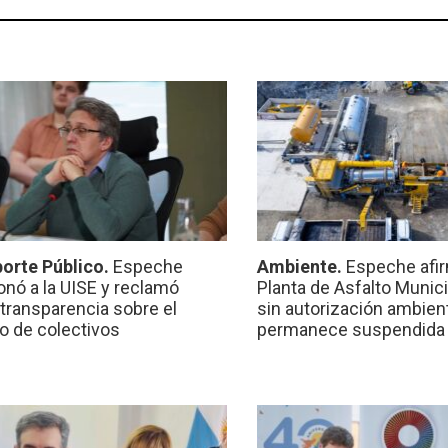
orte Público.
Espeche
Ambiente.
Espeche afir
onó a la UISE y reclamó
Planta de Asfalto Munic
transparencia sobre el
sin autorización ambient
io de colectivos
permanece suspendida