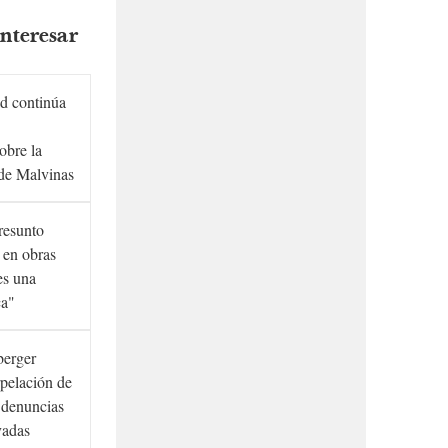
nteresar
d continúa
obre la
de Malvinas
presunto
 en obras
es una
ca"
berger
rpelación de
s denuncias
vadas