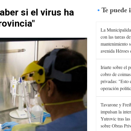
Te puede i
saber si el virus ha
rovincia"
La Municipalida
con las tareas de
mantenimiento s
avenida Héroes 
Iriarte sobre el 
cobro de coimas
privadas: "Esto 
operación políti
Tavarone y Frei
impulsan la inte
Yutrovic tras la
sobre Obras Pri