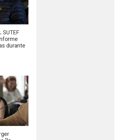
r.
SUTEF
informe
das durante
rger