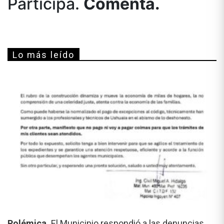
Participá.
Comentá.
Lo más leído
Polémica.
El Municipio respondió a las denuncias