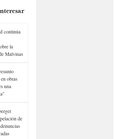
nteresar
d continúa
obre la
de Malvinas
presunto
 en obras
es una
ca"
berger
rpelación de
s denuncias
vadas