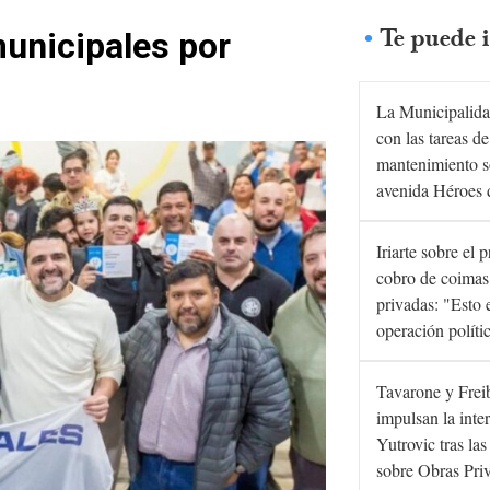
Te puede i
unicipales por
La Municipalida
con las tareas de
mantenimiento s
avenida Héroes 
Iriarte sobre el 
cobro de coimas
privadas: "Esto 
operación políti
Tavarone y Frei
impulsan la inte
Yutrovic tras la
sobre Obras Pri