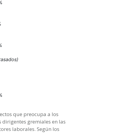
%
%
%
rasados)
%
pectos que preocupa a los
s dirigentes gremiales en las
tores laborales. Según los