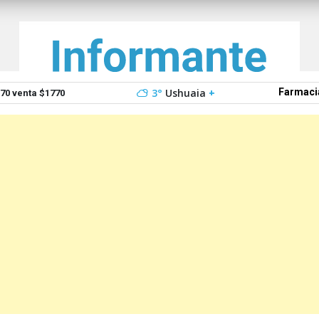
3°
Ushuaia
+
Farmaci
0 venta $1770